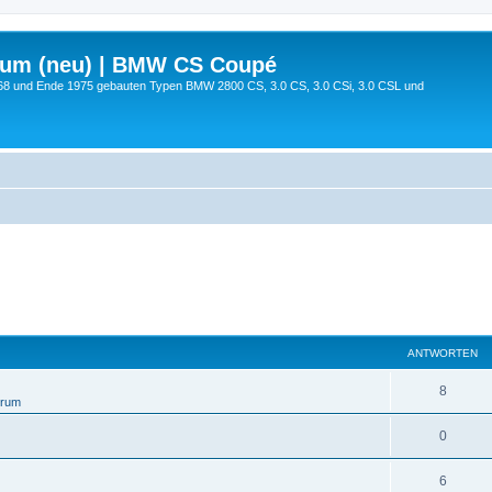
rum (neu) | BMW CS Coupé
68 und Ende 1975 gebauten Typen BMW 2800 CS, 3.0 CS, 3.0 CSi, 3.0 CSL und
ANTWORTEN
8
orum
0
6