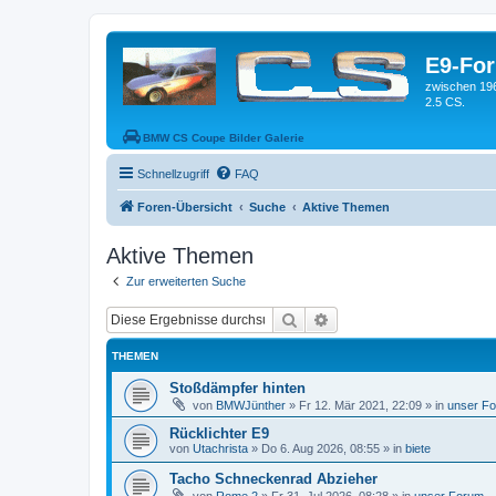
E9-Fo
zwischen 19
2.5 CS.
BMW CS Coupe Bilder Galerie
Schnellzugriff
FAQ
Foren-Übersicht
Suche
Aktive Themen
Aktive Themen
Zur erweiterten Suche
Suche
Erweiterte Suche
THEMEN
Stoßdämpfer hinten
von
BMWJünther
»
Fr 12. Mär 2021, 22:09
» in
unser F
Rücklichter E9
von
Utachrista
»
Do 6. Aug 2026, 08:55
» in
biete
Tacho Schneckenrad Abzieher