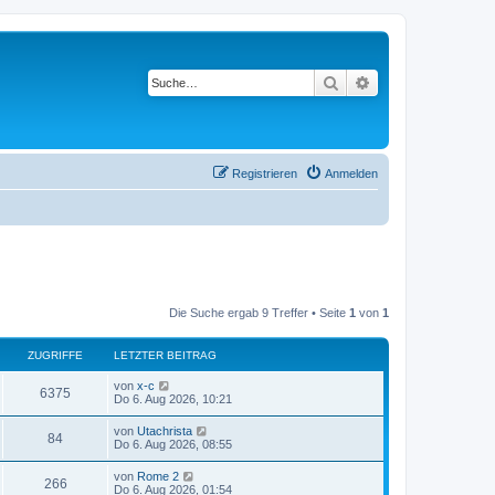
Suche
Erweiterte Suche
Registrieren
Anmelden
Die Suche ergab 9 Treffer • Seite
1
von
1
ZUGRIFFE
LETZTER BEITRAG
von
x-c
6375
Do 6. Aug 2026, 10:21
von
Utachrista
84
Do 6. Aug 2026, 08:55
von
Rome 2
266
Do 6. Aug 2026, 01:54