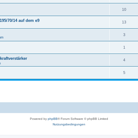
10
195/70/14 auf dem e9
13
3
um
1
raftverstärker
4
m
5
Powered by
phpBB
® Forum Software © phpBB Limited
Nutzungsbedingungen