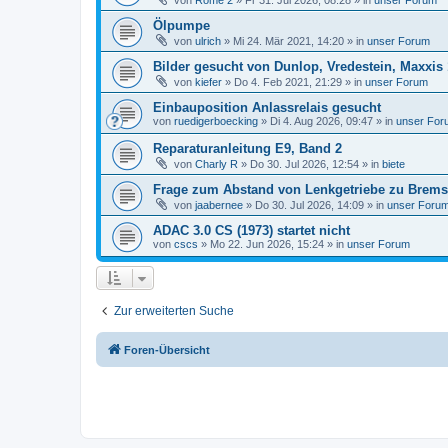
von
Rome 2
»
Fr 31. Jul 2026, 08:28
» in
unser Forum
Ölpumpe
von
ulrich
»
Mi 24. Mär 2021, 14:20
» in
unser Forum
Bilder gesucht von Dunlop, Vredestein, Maxxis 
von
kiefer
»
Do 4. Feb 2021, 21:29
» in
unser Forum
Einbauposition Anlassrelais gesucht
von
ruedigerboecking
»
Di 4. Aug 2026, 09:47
» in
unser For
Reparaturanleitung E9, Band 2
von
Charly R
»
Do 30. Jul 2026, 12:54
» in
biete
Frage zum Abstand von Lenkgetriebe zu Bremsk
von
jaabernee
»
Do 30. Jul 2026, 14:09
» in
unser Foru
ADAC 3.0 CS (1973) startet nicht
von
cscs
»
Mo 22. Jun 2026, 15:24
» in
unser Forum
Zur erweiterten Suche
Foren-Übersicht