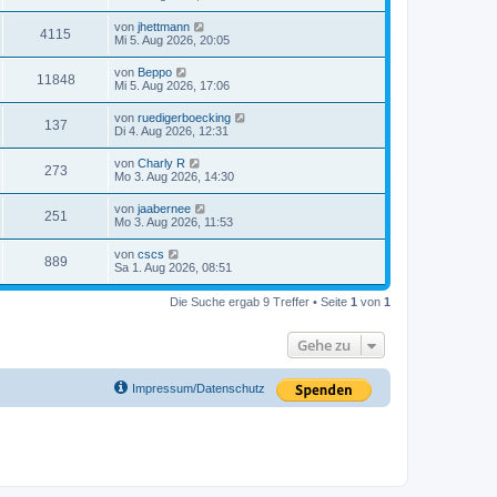
von
jhettmann
4115
Mi 5. Aug 2026, 20:05
von
Beppo
11848
Mi 5. Aug 2026, 17:06
von
ruedigerboecking
137
Di 4. Aug 2026, 12:31
von
Charly R
273
Mo 3. Aug 2026, 14:30
von
jaabernee
251
Mo 3. Aug 2026, 11:53
von
cscs
889
Sa 1. Aug 2026, 08:51
Die Suche ergab 9 Treffer • Seite
1
von
1
Gehe zu
Impressum/Datenschutz