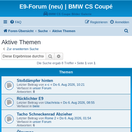
E9-Forum (neu) | BMW CS Coupé
BMW CS Coupe Bilder Galerie
FAQ
Registrieren
Anmelden
S
Foren-Übersicht
Suche
Aktive Themen
u
Aktive Themen
c
Zur erweiterten Suche
h
Suche
Erweiterte Suche
e
Die Suche ergab 8 Treffer • Seite
1
von
1
Themen
Stoßdämpfer hinten
Letzter Beitrag von
x-c
«
Do 6. Aug 2026, 10:21
Verfasst in
unser Forum
Antworten:
8
Rücklichter E9
Letzter Beitrag von
Utachrista
«
Do 6. Aug 2026, 08:55
Verfasst in
biete
Tacho Schneckenrad Abzieher
Letzter Beitrag von
Rome 2
«
Do 6. Aug 2026, 01:54
Verfasst in
unser Forum
Antworten:
6