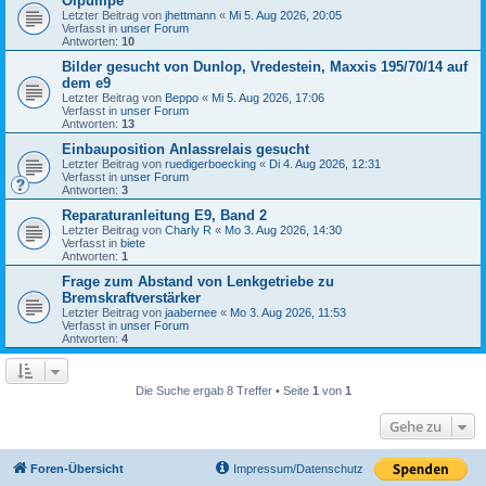
Ölpumpe
Letzter Beitrag von
jhettmann
«
Mi 5. Aug 2026, 20:05
Verfasst in
unser Forum
Antworten:
10
Bilder gesucht von Dunlop, Vredestein, Maxxis 195/70/14 auf
dem e9
Letzter Beitrag von
Beppo
«
Mi 5. Aug 2026, 17:06
Verfasst in
unser Forum
Antworten:
13
Einbauposition Anlassrelais gesucht
Letzter Beitrag von
ruedigerboecking
«
Di 4. Aug 2026, 12:31
Verfasst in
unser Forum
Antworten:
3
Reparaturanleitung E9, Band 2
Letzter Beitrag von
Charly R
«
Mo 3. Aug 2026, 14:30
Verfasst in
biete
Antworten:
1
Frage zum Abstand von Lenkgetriebe zu
Bremskraftverstärker
Letzter Beitrag von
jaabernee
«
Mo 3. Aug 2026, 11:53
Verfasst in
unser Forum
Antworten:
4
Die Suche ergab 8 Treffer • Seite
1
von
1
Gehe zu
Foren-Übersicht
Impressum/Datenschutz