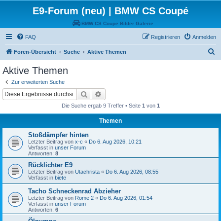
E9-Forum (neu) | BMW CS Coupé
BMW CS Coupe Bilder Galerie
FAQ
Registrieren
Anmelden
S
Foren-Übersicht
Suche
Aktive Themen
u
Aktive Themen
c
Zur erweiterten Suche
h
Suche
Erweiterte Suche
e
Die Suche ergab 9 Treffer • Seite
1
von
1
Themen
Stoßdämpfer hinten
Letzter Beitrag von
x-c
«
Do 6. Aug 2026, 10:21
Verfasst in
unser Forum
Antworten:
8
Rücklichter E9
Letzter Beitrag von
Utachrista
«
Do 6. Aug 2026, 08:55
Verfasst in
biete
Tacho Schneckenrad Abzieher
Letzter Beitrag von
Rome 2
«
Do 6. Aug 2026, 01:54
Verfasst in
unser Forum
Antworten:
6