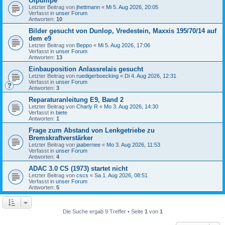
Ölpumpe
Letzter Beitrag von
jhettmann
«
Mi 5. Aug 2026, 20:05
Verfasst in
unser Forum
Antworten:
10
Bilder gesucht von Dunlop, Vredestein, Maxxis 195/70/14 auf
dem e9
Letzter Beitrag von
Beppo
«
Mi 5. Aug 2026, 17:06
Verfasst in
unser Forum
Antworten:
13
Einbauposition Anlassrelais gesucht
Letzter Beitrag von
ruedigerboecking
«
Di 4. Aug 2026, 12:31
Verfasst in
unser Forum
Antworten:
3
Reparaturanleitung E9, Band 2
Letzter Beitrag von
Charly R
«
Mo 3. Aug 2026, 14:30
Verfasst in
biete
Antworten:
1
Frage zum Abstand von Lenkgetriebe zu
Bremskraftverstärker
Letzter Beitrag von
jaabernee
«
Mo 3. Aug 2026, 11:53
Verfasst in
unser Forum
Antworten:
4
ADAC 3.0 CS (1973) startet nicht
Letzter Beitrag von
cscs
«
Sa 1. Aug 2026, 08:51
Verfasst in
unser Forum
Antworten:
5
Die Suche ergab 9 Treffer • Seite
1
von
1