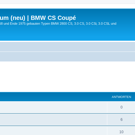
rum (neu) | BMW CS Coupé
68 und Ende 1975 gebauten Typen BMW 2800 CS, 3.0 CS, 3.0 CSi, 3.0 CSL und
ANTWORTEN
0
6
10