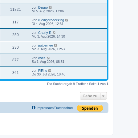
von
Beppo
11821
Mi 5. Aug 2026, 17:06
von
ruedigerboecking
117
Di 4. Aug 2026, 12:31
von
Charly R
250
Mo 3. Aug 2026, 14:30
von
jaabernee
230
Mo 3. Aug 2026, 11:53
von
cscs
877
Sa 1. Aug 2026, 08:51
von
PiRho
361
Do 30. Jul 2026, 18:46
Die Suche ergab 9 Treffer • Seite
1
von
1
Gehe zu
Impressum/Datenschutz