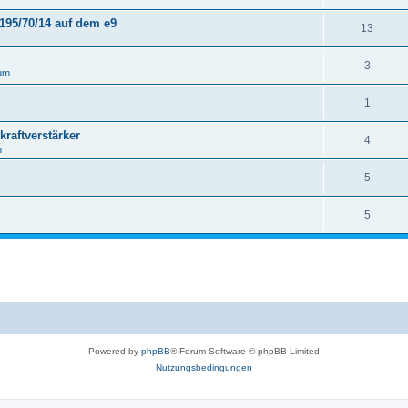
195/70/14 auf dem e9
13
3
um
1
raftverstärker
4
m
5
5
Powered by
phpBB
® Forum Software © phpBB Limited
Nutzungsbedingungen