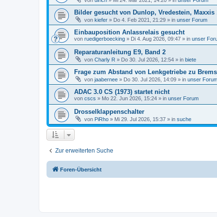
von
ulrich
»
Mi 24. Mär 2021, 14:20
» in
unser Forum
Bilder gesucht von Dunlop, Vredestein, Maxxis 
von
kiefer
»
Do 4. Feb 2021, 21:29
» in
unser Forum
Einbauposition Anlassrelais gesucht
von
ruedigerboecking
»
Di 4. Aug 2026, 09:47
» in
unser For
Reparaturanleitung E9, Band 2
von
Charly R
»
Do 30. Jul 2026, 12:54
» in
biete
Frage zum Abstand von Lenkgetriebe zu Bremsk
von
jaabernee
»
Do 30. Jul 2026, 14:09
» in
unser Foru
ADAC 3.0 CS (1973) startet nicht
von
cscs
»
Mo 22. Jun 2026, 15:24
» in
unser Forum
Drosselklappenschalter
von
PiRho
»
Mi 29. Jul 2026, 15:37
» in
suche
Zur erweiterten Suche
Foren-Übersicht