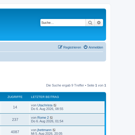
Suche
Erweiterte Suche
Registrieren
Anmelden
Die Suche ergab 9 Treffer • Seite
1
von
1
ZUGRIFFE
LETZTER BEITRAG
von
Utachrista
14
Do 6. Aug 2026, 08:55
von
Rome 2
237
Do 6. Aug 2026, 01:54
von
jhettmann
4087
Mi 5. Aug 2026, 20:05