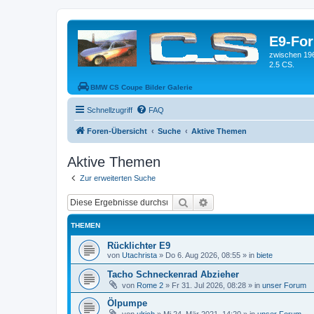
E9-Fo
zwischen 19
2.5 CS.
BMW CS Coupe Bilder Galerie
Schnellzugriff
FAQ
Foren-Übersicht
Suche
Aktive Themen
Aktive Themen
Zur erweiterten Suche
Suche
Erweiterte Suche
THEMEN
Rücklichter E9
von
Utachrista
»
Do 6. Aug 2026, 08:55
» in
biete
Tacho Schneckenrad Abzieher
von
Rome 2
»
Fr 31. Jul 2026, 08:28
» in
unser Forum
Ölpumpe