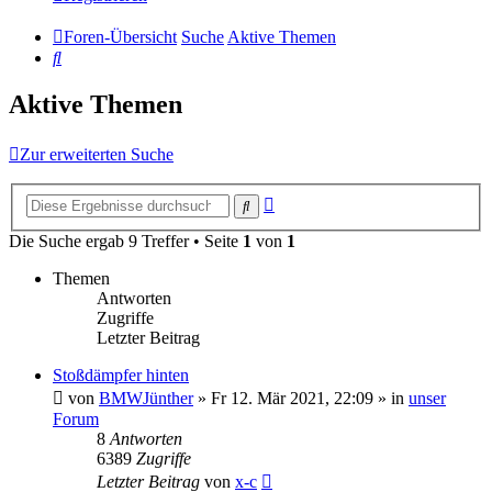
Foren-Übersicht
Suche
Aktive Themen
Suche
Aktive Themen
Zur erweiterten Suche
Erweiterte
Suche
Suche
Die Suche ergab 9 Treffer • Seite
1
von
1
Themen
Antworten
Zugriffe
Letzter Beitrag
Stoßdämpfer hinten
von
BMWJünther
»
Fr 12. Mär 2021, 22:09
» in
unser
Forum
8
Antworten
6389
Zugriffe
Letzter Beitrag
von
x-c