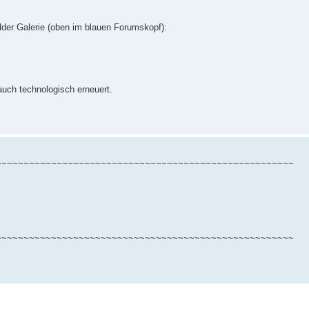
lder Galerie (oben im blauen Forumskopf):
auch technologisch erneuert.
~~~~~~~~~~~~~~~~~~~~~~~~~~~~~~~~~~~~~~~~~~~~~~~~~~~~~~
~~~~~~~~~~~~~~~~~~~~~~~~~~~~~~~~~~~~~~~~~~~~~~~~~~~~~~