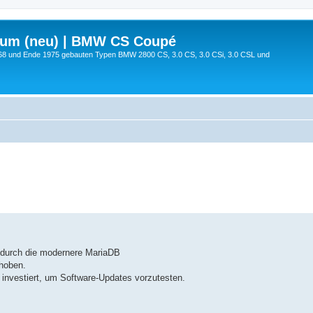
rum (neu) | BMW CS Coupé
68 und Ende 1975 gebauten Typen BMW 2800 CS, 3.0 CS, 3.0 CSi, 3.0 CSL und
 durch die modernere MariaDB
ehoben.
investiert, um Software-Updates vorzutesten.