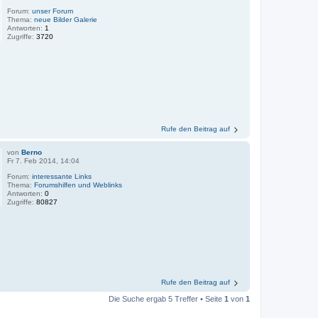
Forum:
unser Forum
Thema:
neue Bilder Galerie
Antworten:
1
Zugriffe:
3720
Rufe den Beitrag auf
von
Berno
Fr 7. Feb 2014, 14:04
Forum:
interessante Links
Thema:
Forumshilfen und Weblinks
Antworten:
0
Zugriffe:
80827
Rufe den Beitrag auf
Die Suche ergab 5 Treffer • Seite
1
von
1