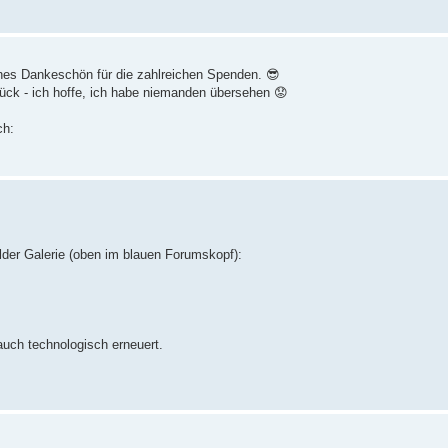
ches Dankeschön für die zahlreichen Spenden. 😎
ück - ich hoffe, ich habe niemanden übersehen 😟
ch:
lder Galerie (oben im blauen Forumskopf):
auch technologisch erneuert.