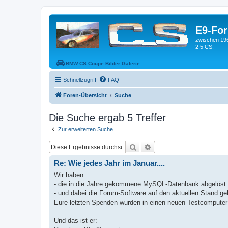
E9-Fo
zwischen 19
2.5 CS.
BMW CS Coupe Bilder Galerie
Schnellzugriff
FAQ
Foren-Übersicht
Suche
Die Suche ergab 5 Treffer
Zur erweiterten Suche
Suche
Erweiterte Suche
Re: Wie jedes Jahr im Januar....
Wir haben
- die in die Jahre gekommene MySQL-Datenbank abgelöst
- und dabei die Forum-Software auf den aktuellen Stand g
Eure letzten Spenden wurden in einen neuen Testcomputer 
Und das ist er: