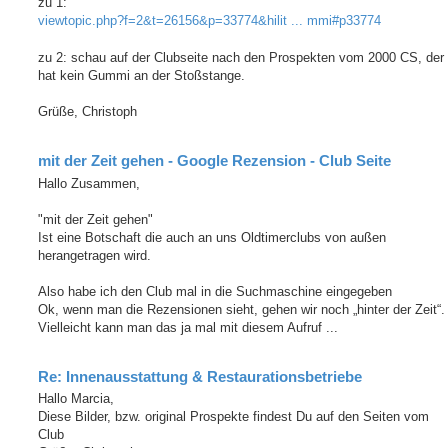
zu 1:
viewtopic.php?f=2&t=26156&p=33774&hilit ... mmi#p33774
zu 2: schau auf der Clubseite nach den Prospekten vom 2000 CS, der
hat kein Gummi an der Stoßstange.
Grüße, Christoph
mit der Zeit gehen - Google Rezension - Club Seite
Hallo Zusammen,
"mit der Zeit gehen"
Ist eine Botschaft die auch an uns Oldtimerclubs von außen
herangetragen wird.
Also habe ich den Club mal in die Suchmaschine eingegeben
Ok, wenn man die Rezensionen sieht, gehen wir noch „hinter der Zeit“.
Vielleicht kann man das ja mal mit diesem Aufruf ...
Re: Innenausstattung & Restaurationsbetriebe
Hallo Marcia,
Diese Bilder, bzw. original Prospekte findest Du auf den Seiten vom
Club