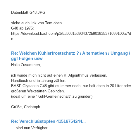
Datenblatt G48.JPG
siehe auch link von Tom oben
G48 ab 1975:
https://download.basf.com/p1/8a808153934372b901935371099100a7/d
e ...
Re: Welchen Kühlerfrostschutz ? / Alternativen / Umgang /
ggf Folgen usw
Hallo Zusammen,
ich würde mich nicht auf einen KI Algorithmus verlassen.
Handbuch und Erfahrung zählen.
BASF Glysantin G48 gibt es immer noch, nur halt eben in 20 Liter oder
größeren Wekstätten Gebinden.
(ideal um eine "Kühl-Gemeinschaft" zu gründen)
Grüße, Christoph
Re: Verschlußstopfen 41516754244...
....sind nun Verfügbar