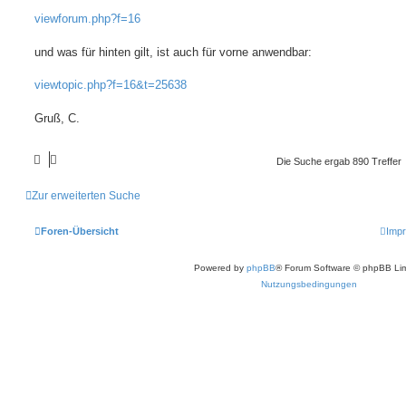
viewforum.php?f=16
und was für hinten gilt, ist auch für vorne anwendbar:
viewtopic.php?f=16&t=25638
Gruß, C.
Die Suche ergab 890 Treffer
Zur erweiterten Suche
Foren-Übersicht
Imp
Powered by
phpBB
® Forum Software © phpBB Lim
Nutzungsbedingungen