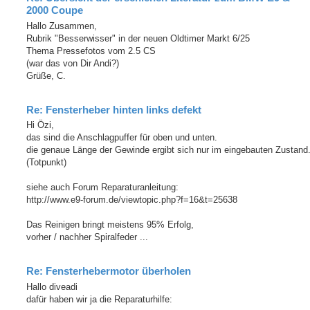
2000 Coupe
Hallo Zusammen,
Rubrik "Besserwisser" in der neuen Oldtimer Markt 6/25
Thema Pressefotos vom 2.5 CS
(war das von Dir Andi?)
Grüße, C.
Re: Fensterheber hinten links defekt
Hi Özi,
das sind die Anschlagpuffer für oben und unten.
die genaue Länge der Gewinde ergibt sich nur im eingebauten Zustand
(Totpunkt)
siehe auch Forum Reparaturanleitung:
http://www.e9-forum.de/viewtopic.php?f=16&t=25638
Das Reinigen bringt meistens 95% Erfolg,
vorher / nachher Spiralfeder ...
Re: Fensterhebermotor überholen
Hallo diveadi
dafür haben wir ja die Reparaturhilfe: