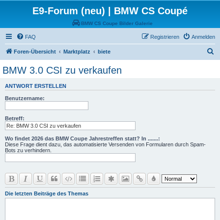
E9-Forum (neu) | BMW CS Coupé
BMW CS Coupe Bilder Galerie
FAQ
Registrieren
Anmelden
S
Foren-Übersicht
Marktplatz
biete
u
BMW 3.0 CSI zu verkaufen
c
ANTWORT ERSTELLEN
h
Benutzername:
e
Betreff:
Wo findet 2026 das BMW Coupe Jahrestreffen statt? In .......:
Diese Frage dient dazu, das automatisierte Versenden von Formularen durch Spam-
Bots zu verhindern.
Die letzten Beiträge des Themas