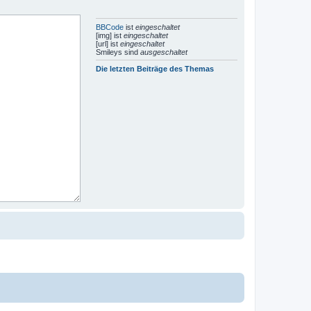
BBCode
ist
eingeschaltet
[img] ist
eingeschaltet
[url] ist
eingeschaltet
Smileys sind
ausgeschaltet
Die letzten Beiträge des Themas