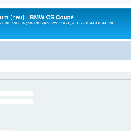
rum (neu) | BMW CS Coupé
68 und Ende 1975 gebauten Typen BMW 2800 CS, 3.0 CS, 3.0 CSi, 3.0 CSL und