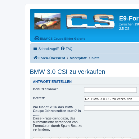
E9-Fo
zwischen 19
2.5 CS.
BMW CS Coupe Bilder Galerie
Schnellzugriff
FAQ
Foren-Übersicht
Marktplatz
biete
BMW 3.0 CSI zu verkaufen
ANTWORT ERSTELLEN
Benutzername:
Betreff:
Wo findet 2026 das BMW
Coupe Jahrestreffen statt? In
.......:
Diese Frage dient dazu, das
automatisierte Versenden von
Formularen durch Spam-Bots zu
verhindern.