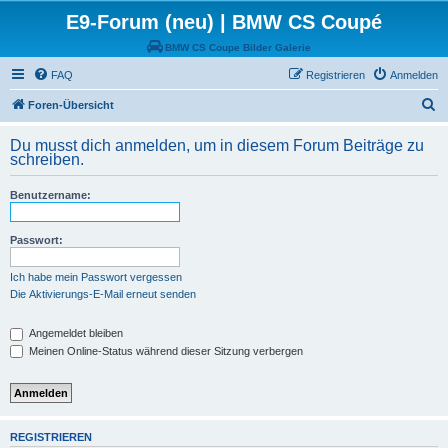
E9-Forum (neu) | BMW CS Coupé
BMW CS Coupe Bilder Galerie
FAQ
Registrieren
Anmelden
S
Foren-Übersicht
u
Du musst dich anmelden, um in diesem Forum Beiträge zu
c
schreiben.
h
Benutzername:
e
Passwort:
Ich habe mein Passwort vergessen
Die Aktivierungs-E-Mail erneut senden
Angemeldet bleiben
Meinen Online-Status während dieser Sitzung verbergen
REGISTRIEREN