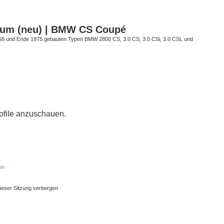
rum (neu) | BMW CS Coupé
68 und Ende 1975 gebauten Typen BMW 2800 CS, 3.0 CS, 3.0 CSi, 3.0 CSL und
rofile anzuschauen.
en
ieser Sitzung verbergen