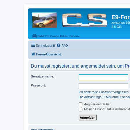
E9-Fo
zwischen 19
2.5 CS.
BMW CS Coupe Bilder Galerie
Schnellzugriff
FAQ
Foren-Übersicht
Du musst registriert und angemeldet sein, um P
Benutzername:
Passwort:
Ich habe mein Passwort vergessen
Die Aktivierungs-E-Mail erneut send
Angemeldet bleiben
Meinen Online-Status während d