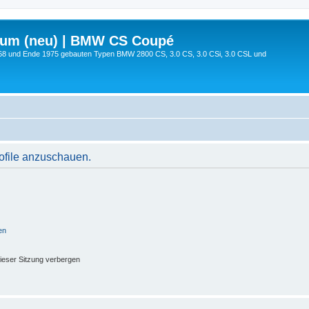
rum (neu) | BMW CS Coupé
68 und Ende 1975 gebauten Typen BMW 2800 CS, 3.0 CS, 3.0 CSi, 3.0 CSL und
rofile anzuschauen.
en
ieser Sitzung verbergen