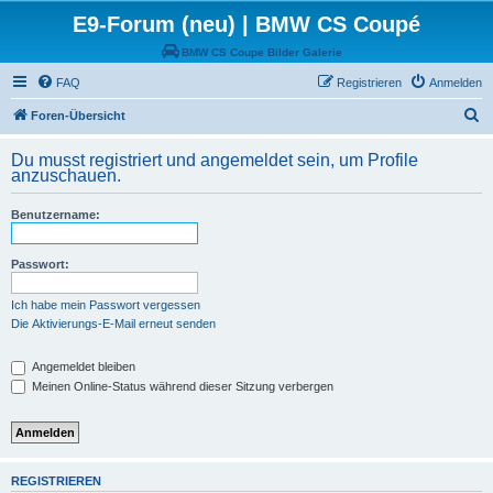
E9-Forum (neu) | BMW CS Coupé
BMW CS Coupe Bilder Galerie
FAQ
Registrieren
Anmelden
S
Foren-Übersicht
u
Du musst registriert und angemeldet sein, um Profile
c
anzuschauen.
h
Benutzername:
e
Passwort:
Ich habe mein Passwort vergessen
Die Aktivierungs-E-Mail erneut senden
Angemeldet bleiben
Meinen Online-Status während dieser Sitzung verbergen
REGISTRIEREN