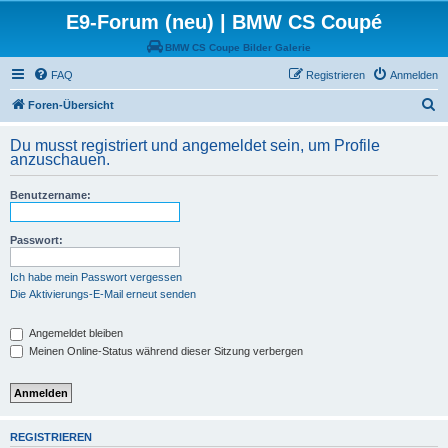
E9-Forum (neu) | BMW CS Coupé
BMW CS Coupe Bilder Galerie
FAQ
Registrieren
Anmelden
S
Foren-Übersicht
u
Du musst registriert und angemeldet sein, um Profile
c
anzuschauen.
h
Benutzername:
e
Passwort:
Ich habe mein Passwort vergessen
Die Aktivierungs-E-Mail erneut senden
Angemeldet bleiben
Meinen Online-Status während dieser Sitzung verbergen
REGISTRIEREN