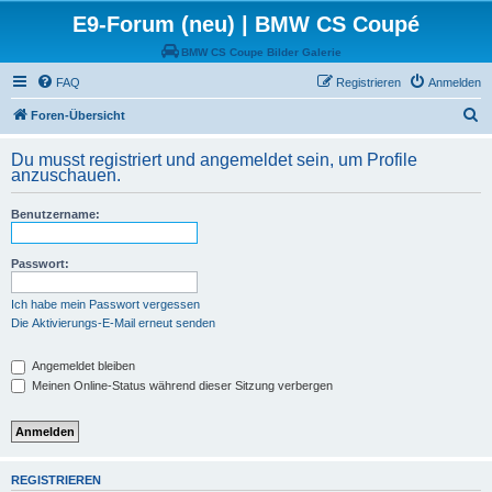
E9-Forum (neu) | BMW CS Coupé
BMW CS Coupe Bilder Galerie
FAQ
Registrieren
Anmelden
S
Foren-Übersicht
u
Du musst registriert und angemeldet sein, um Profile
c
anzuschauen.
h
Benutzername:
e
Passwort:
Ich habe mein Passwort vergessen
Die Aktivierungs-E-Mail erneut senden
Angemeldet bleiben
Meinen Online-Status während dieser Sitzung verbergen
REGISTRIEREN