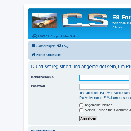
E9-Fo
zwischen 19
2.5 CS.
BMW CS Coupe Bilder Galerie
Schnellzugriff
FAQ
Foren-Übersicht
Du musst registriert und angemeldet sein, um P
Benutzername:
Passwort:
Ich habe mein Passwort vergessen
Die Aktivierungs-E-Mail erneut send
Angemeldet bleiben
Meinen Online-Status während d