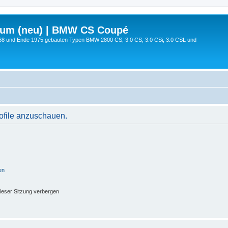
rum (neu) | BMW CS Coupé
68 und Ende 1975 gebauten Typen BMW 2800 CS, 3.0 CS, 3.0 CSi, 3.0 CSL und
rofile anzuschauen.
en
ieser Sitzung verbergen