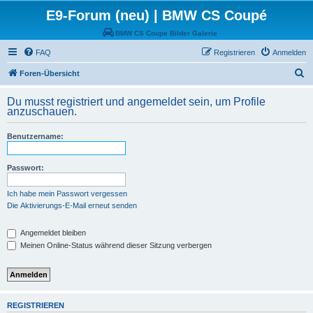
E9-Forum (neu) | BMW CS Coupé
BMW CS Coupe Bilder Galerie
FAQ
Registrieren
Anmelden
S
Foren-Übersicht
u
Du musst registriert und angemeldet sein, um Profile
c
anzuschauen.
h
Benutzername:
e
Passwort:
Ich habe mein Passwort vergessen
Die Aktivierungs-E-Mail erneut senden
Angemeldet bleiben
Meinen Online-Status während dieser Sitzung verbergen
REGISTRIEREN