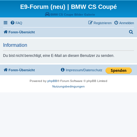
E9-Forum (neu) | BMW CS Coupé
BMW CS Coupe Bilder Galerie
FAQ
Registrieren
Anmelden
S
Foren-Übersicht
u
Information
c
h
Du bist nicht berechtigt, eine E-Mail an diesen Benutzer zu senden.
e
Foren-Übersicht
Impressum/Datenschutz
Powered by
phpBB
® Forum Software © phpBB Limited
Nutzungsbedingungen