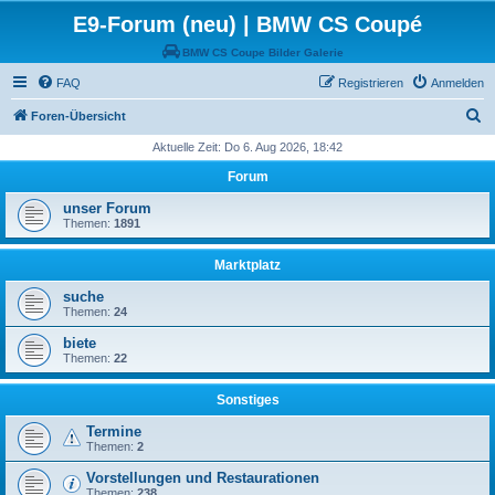
E9-Forum (neu) | BMW CS Coupé
BMW CS Coupe Bilder Galerie
FAQ
Registrieren
Anmelden
S
Foren-Übersicht
u
Aktuelle Zeit: Do 6. Aug 2026, 18:42
c
Forum
h
unser Forum
e
Themen:
1891
Marktplatz
suche
Themen:
24
biete
Themen:
22
Sonstiges
Termine
Themen:
2
Vorstellungen und Restaurationen
Themen:
238