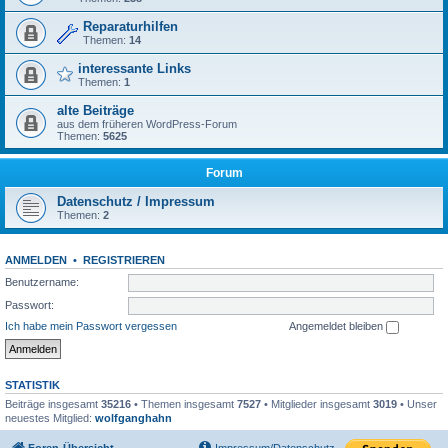
Reparaturhilfen
Themen:
14
interessante Links
Themen:
1
alte Beiträge
aus dem früheren WordPress-Forum
Themen:
5625
Forum
Datenschutz / Impressum
Themen:
2
ANMELDEN
•
REGISTRIEREN
Benutzername:
Passwort:
Ich habe mein Passwort vergessen
Angemeldet bleiben
STATISTIK
Beiträge insgesamt
35216
• Themen insgesamt
7527
• Mitglieder insgesamt
3019
• Unser
neuestes Mitglied:
wolfganghahn