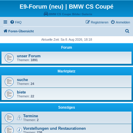
E9-Forum (neu) | BMW CS Coupé
BMW CS Coupe Bilder Galerie
FAQ
Registrieren
Anmelden
S
Foren-Übersicht
u
Aktuelle Zeit: Sa 8. Aug 2026, 18:18
c
Forum
h
unser Forum
e
Themen:
1891
Marktplatz
suche
Themen:
24
biete
Themen:
22
Sonstiges
Termine
Themen:
2
Vorstellungen und Restaurationen
Themen:
238