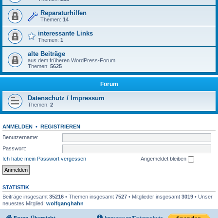
Reparaturhilfen
Themen:
14
interessante Links
Themen:
1
alte Beiträge
aus dem früheren WordPress-Forum
Themen:
5625
Forum
Datenschutz / Impressum
Themen:
2
ANMELDEN
•
REGISTRIEREN
Benutzername:
Passwort:
Ich habe mein Passwort vergessen
Angemeldet bleiben
STATISTIK
Beiträge insgesamt
35216
• Themen insgesamt
7527
• Mitglieder insgesamt
3019
• Unser
neuestes Mitglied:
wolfganghahn