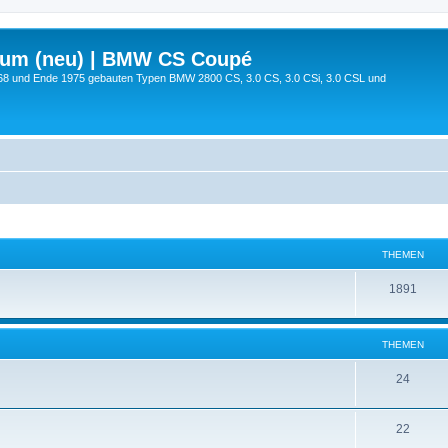
rum (neu) | BMW CS Coupé
68 und Ende 1975 gebauten Typen BMW 2800 CS, 3.0 CS, 3.0 CSi, 3.0 CSL und
THEMEN
1891
THEMEN
24
22