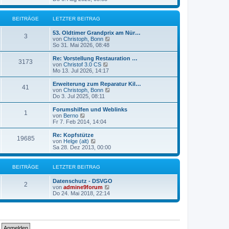
a
e
u
g
r
e
B
s
BEITRÄGE
LETZTER BEITRAG
e
t
i
e
53. Oldtimer Grandprix am Nür…
t
r
3
N
von
Christoph, Bonn
r
B
e
So 31. Mai 2026, 08:48
a
e
u
g
i
e
Re: Vorstellung Restauration …
t
3173
s
N
von
Christof 3.0 CS
r
t
e
Mo 13. Jul 2026, 14:17
a
e
u
g
r
e
Erweiterung zum Reparatur Kil…
41
B
s
N
von
Christoph, Bonn
e
t
e
Do 3. Jul 2025, 08:11
i
e
u
t
r
e
Forumshilfen und Weblinks
r
1
B
s
N
von
Berno
a
e
t
e
Fr 7. Feb 2014, 14:04
g
i
e
u
t
r
e
Re: Kopfstütze
r
19685
B
s
N
von
Helge (alt)
a
e
t
e
Sa 28. Dez 2013, 00:00
g
i
e
u
t
r
e
r
B
s
BEITRÄGE
LETZTER BEITRAG
a
e
t
g
i
e
Datenschutz - DSVGO
t
r
2
N
von
admine9forum
r
B
e
Do 24. Mai 2018, 22:14
a
e
u
g
i
e
t
s
r
t
a
e
g