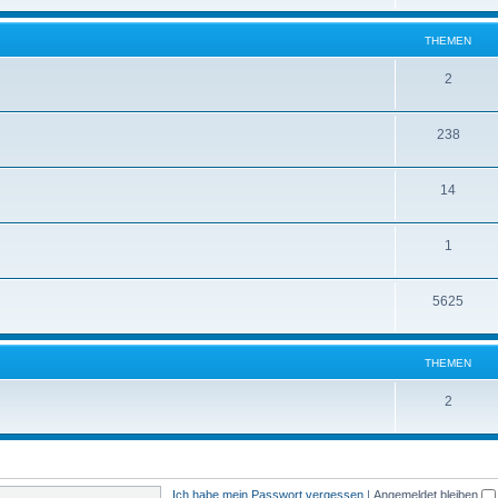
THEMEN
2
238
14
1
5625
THEMEN
2
Ich habe mein Passwort vergessen
|
Angemeldet bleiben