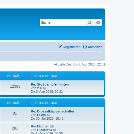
Suche
Erweiterte Suche
Registrieren
Anmelden
Aktuelle Zeit: Do 6. Aug 2026, 22:31
BEITRÄGE
LETZTER BEITRAG
Re: Stoßdämpfer hinten
12393
N
von
x-c
e
Do 6. Aug 2026, 10:21
u
e
s
BEITRÄGE
LETZTER BEITRAG
t
e
Re: Drosselklappenschalter
r
81
N
von
PiRho
B
e
Do 30. Jul 2026, 18:46
e
u
i
e
Rücklichter E9
t
281
s
N
von
Utachrista
r
t
e
Do 6. Aug 2026, 08:55