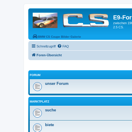
E9-Fo
zwischen 19
2.5 CS.
BMW CS Coupe Bilder Galerie
Schnellzugriff
FAQ
Foren-Übersicht
FORUM
unser Forum
MARKTPLATZ
suche
biete