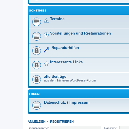
SONSTIGES
Termine
Vorstellungen und Restaurationen
Reparaturhilfen
interessante Links
alte Beiträge
aus dem früheren WordPress-Forum
FORUM
Datenschutz / Impressum
ANMELDEN
•
REGISTRIEREN
Benutzername:
Passwort: