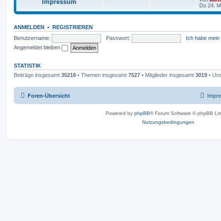
Impressum
Do 24. M
ANMELDEN
•
REGISTRIEREN
Benutzername:
Passwort:
Ich habe mein
Angemeldet bleiben
STATISTIK
Beiträge insgesamt
35218
• Themen insgesamt
7527
• Mitglieder insgesamt
3019
• Uns
Foren-Übersicht
Impr
Powered by
phpBB
® Forum Software © phpBB Lim
Nutzungsbedingungen