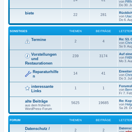
24
81
von
PiR
Do 30. J
biete
Rücklich
22
281
von
Utac
Do 6. Au
SONSTIGES
THEMEN
BEITRÄGE
LETZTER
Termine
Re: 53.
2
4
von
Chri
So 9. Au
Vorstellungen
Auf ein
239
3174
von
FAB
und
Mo 3. Au
Restaurationen
Reparaturhilfe
Erweite
14
41
von
Chri
n
Do 3. Jul
interessante
Forumsh
1
1
von
Ber
Links
Fr 7. Fe
alte Beiträge
Re: Kop
5625
19685
von
Helge
aus dem früheren
Sa 28. D
WordPress-Forum
FORUM
THEMEN
BEITRÄGE
LETZTER
Datenschutz /
Datensc
2
2
von
adm