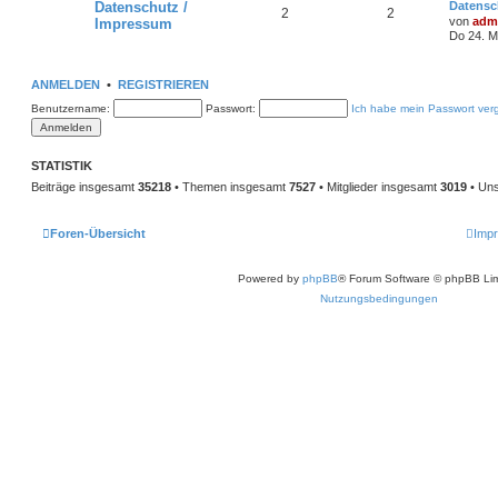
Datenschutz /
Datensc
2
2
von
adm
Impressum
Do 24. M
ANMELDEN
•
REGISTRIEREN
Benutzername:
Passwort:
Ich habe mein Passwort ver
STATISTIK
Beiträge insgesamt
35218
• Themen insgesamt
7527
• Mitglieder insgesamt
3019
• Uns
Foren-Übersicht
Imp
Powered by
phpBB
® Forum Software © phpBB Lim
Nutzungsbedingungen