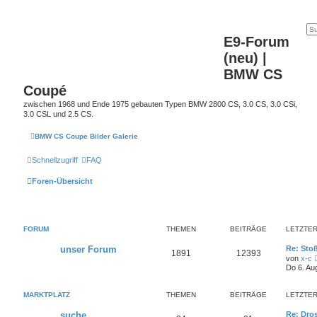
E9-Forum
(neu) |
BMW CS
Coupé
zwischen 1968 und Ende 1975 gebauten Typen BMW 2800 CS, 3.0 CS, 3.0 CSi,
3.0 CSL und 2.5 CS.
BMW CS Coupe Bilder Galerie
Schnellzugriff
FAQ
Foren-Übersicht
FORUM
THEMEN
BEITRÄGE
LETZTER
unser Forum
Re: Sto
1891
12393
von
x-c
Do 6. Au
MARKTPLATZ
THEMEN
BEITRÄGE
LETZTER
suche
Re: Dro