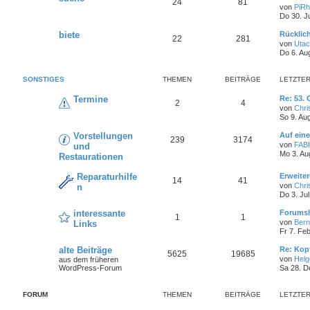
24
81
von
PiR
Do 30. J
biete
Rücklich
22
281
von
Utac
Do 6. Au
SONSTIGES
THEMEN
BEITRÄGE
LETZTER
Termine
Re: 53.
2
4
von
Chri
So 9. Au
Vorstellungen
Auf ein
239
3174
von
FAB
und
Mo 3. Au
Restaurationen
Reparaturhilfe
Erweite
14
41
von
Chri
n
Do 3. Jul
interessante
Forumsh
1
1
von
Ber
Links
Fr 7. Fe
alte Beiträge
Re: Kop
5625
19685
von
Helge
aus dem früheren
WordPress-Forum
Sa 28. D
FORUM
THEMEN
BEITRÄGE
LETZTER