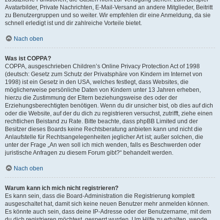
Avatarbilder, Private Nachrichten, E-Mail-Versand an andere Mitglieder, Beitritt
zu Benutzergruppen und so weiter. Wir empfehlen dir eine Anmeldung, da sie
schnell erledigt ist und dir zahlreiche Vorteile bietet.
Nach oben
Was ist COPPA?
COPPA, ausgeschrieben Children’s Online Privacy Protection Act of 1998
(deutsch: Gesetz zum Schutz der Privatsphäre von Kindern im Internet von
1998) ist ein Gesetz in den USA, welches festlegt, dass Websites, die
möglicherweise persönliche Daten von Kindern unter 13 Jahren erheben,
hierzu die Zustimmung der Eltern beziehungsweise des oder der
Erziehungsberechtigten benötigen. Wenn du dir unsicher bist, ob dies auf dich
oder die Website, auf der du dich zu registrieren versuchst, zutrifft, ziehe einen
rechtlichen Beistand zu Rate. Bitte beachte, dass phpBB Limited und der
Besitzer dieses Boards keine Rechtsberatung anbieten kann und nicht die
Anlaufstelle für Rechtsangelegenheiten jeglicher Art ist; außer solchen, die
unter der Frage „An wen soll ich mich wenden, falls es Beschwerden oder
juristische Anfragen zu diesem Forum gibt?“ behandelt werden.
Nach oben
Warum kann ich mich nicht registrieren?
Es kann sein, dass die Board-Administration die Registrierung komplett
ausgeschaltet hat, damit sich keine neuen Benutzer mehr anmelden können.
Es könnte auch sein, dass deine IP-Adresse oder der Benutzername, mit dem
du dich registrieren möchtest, gesperrt wurden. Um Hilfe zu erhalten, wende