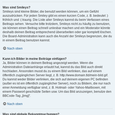
Was sind Smileys?
Smileys sind kleine Bilder, die benutzt werden können, um ein Gefühl
auszudrücken. Für jeden Smiley gibt es einen kurzen Code, z. B. bedeutet :)
fröhlich und :( traurig. Die Liste aller Smileys kannst du beim Verfassen eines
Beitrags sehen. Versuche bitte trotzdem, Smileys nicht zu häufig zu benutzen,
sie können einen Beitrag schnell unlesbar machen und ein Moderator könnte
deshalb deinen Beitrag entsprechend überarbeiten oder gar komplett löschen.
Die Board-Administration kann auch die Anzahl der Smileys begrenzen, die du
in einem Beitrag benutzen kannst.
Nach oben
Kann ich Bilder in meine Beiträge einfügen?
Ja, Bilder können in deinem Beitrag angezeigt werden. Wenn die
Administration Dateianhänge erlaubt hat, kannst du das Bild auch direkt
hochladen. Ansonsten musst du zu einem Bild verlinken, das auf einem
öffentlich zugänglichen Server liegt, z. B. http://www.domain.tld/mein-bild.gif.
Du kannst weder Bilder verlinken, die sich auf deinem eigenen PC befinden
(außer es ist ein öffentlich zugänglicher Server), noch zu Bildern, die nur nach
einer Anmeldung verfügbar sind, z. B. Hotmail- oder Yahoo-Mailboxen, mit
einem Passwort geschützte Seiten usw. Um das Bild anzuzeigen, benutze den
BBCode-Tag „[img]“.
Nach oben
Was sind globale Bekanntmachungen?