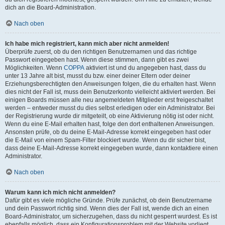
dich an die Board-Administration.
Nach oben
Ich habe mich registriert, kann mich aber nicht anmelden!
Überprüfe zuerst, ob du den richtigen Benutzernamen und das richtige
Passwort eingegeben hast. Wenn diese stimmen, dann gibt es zwei
Möglichkeiten. Wenn
COPPA
aktiviert ist und du angegeben hast, dass du
unter 13 Jahre alt bist, musst du bzw. einer deiner Eltern oder deiner
Erziehungsberechtigten den Anweisungen folgen, die du erhalten hast. Wenn
dies nicht der Fall ist, muss dein Benutzerkonto vielleicht aktiviert werden. Bei
einigen Boards müssen alle neu angemeldeten Mitglieder erst freigeschaltet
werden – entweder musst du dies selbst erledigen oder ein Administrator. Bei
der Registrierung wurde dir mitgeteilt, ob eine Aktivierung nötig ist oder nicht.
Wenn du eine E-Mail erhalten hast, folge den dort enthaltenen Anweisungen.
Ansonsten prüfe, ob du deine E-Mail-Adresse korrekt eingegeben hast oder
die E-Mail von einem Spam-Filter blockiert wurde. Wenn du dir sicher bist,
dass deine E-Mail-Adresse korrekt eingegeben wurde, dann kontaktiere einen
Administrator.
Nach oben
Warum kann ich mich nicht anmelden?
Dafür gibt es viele mögliche Gründe. Prüfe zunächst, ob dein Benutzername
und dein Passwort richtig sind. Wenn dies der Fall ist, wende dich an einen
Board-Administrator, um sicherzugehen, dass du nicht gesperrt wurdest. Es ist
ebenfalls möglich, dass ein Konfigurationsproblem mit der Website vorliegt,