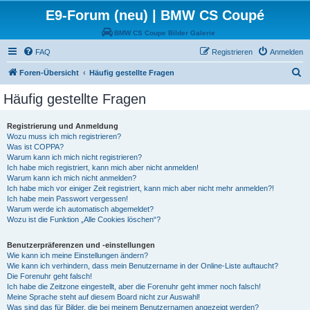
E9-Forum (neu) | BMW CS Coupé
BMW CS Coupe Bilder Galerie
FAQ
Registrieren
Anmelden
S
Foren-Übersicht
Häufig gestellte Fragen
u
Häufig gestellte Fragen
c
h
Registrierung und Anmeldung
Wozu muss ich mich registrieren?
e
Was ist COPPA?
Warum kann ich mich nicht registrieren?
Ich habe mich registriert, kann mich aber nicht anmelden!
Warum kann ich mich nicht anmelden?
Ich habe mich vor einiger Zeit registriert, kann mich aber nicht mehr anmelden?!
Ich habe mein Passwort vergessen!
Warum werde ich automatisch abgemeldet?
Wozu ist die Funktion „Alle Cookies löschen“?
Benutzerpräferenzen und -einstellungen
Wie kann ich meine Einstellungen ändern?
Wie kann ich verhindern, dass mein Benutzername in der Online-Liste auftaucht?
Die Forenuhr geht falsch!
Ich habe die Zeitzone eingestellt, aber die Forenuhr geht immer noch falsch!
Meine Sprache steht auf diesem Board nicht zur Auswahl!
Was sind das für Bilder, die bei meinem Benutzernamen angezeigt werden?