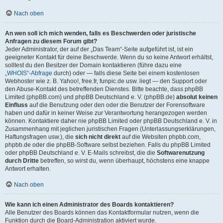
Nach oben
An wen soll ich mich wenden, falls es Beschwerden oder juristische
Anfragen zu diesem Forum gibt?
Jeder Administrator, der auf der „Das Team“-Seite aufgeführt ist, ist ein
geeigneter Kontakt für deine Beschwerde. Wenn du so keine Antwort erhältst,
solltest du den Besitzer der Domain kontaktieren (führe dazu eine
„WHOIS“-Abfrage
durch) oder — falls diese Seite bei einem kostenlosen
Webhoster wie z. B. Yahoo!, free.fr, funpic.de usw. liegt — den Support oder
den Abuse-Kontakt des betreffenden Dienstes. Bitte beachte, dass phpBB
Limited (phpBB.com) und phpBB Deutschland e. V. (phpBB.de)
absolut keinen
Einfluss
auf die Benutzung oder den oder die Benutzer der Forensoftware
haben und dafür in keiner Weise zur Verantwortung herangezogen werden
können. Kontaktiere daher nie phpBB Limited oder phpBB Deutschland e. V. in
Zusammenhang mit jeglichen juristischen Fragen (Unterlassungserklärungen,
Haftungsfragen usw.), die
sich nicht direkt
auf die Websiten phpbb.com,
phpbb.de oder die phpBB-Software selbst beziehen. Falls du phpBB Limited
oder phpBB Deutschland e. V. E-Mails schreibst, die die
Softwarenutzung
durch Dritte
betreffen, so wirst du, wenn überhaupt, höchstens eine knappe
Antwort erhalten.
Nach oben
Wie kann ich einen Administrator des Boards kontaktieren?
Alle Benutzer des Boards können das Kontaktformular nutzen, wenn die
Funktion durch die Board-Administration aktiviert wurde.