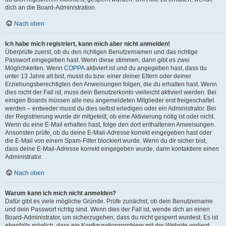
dich an die Board-Administration.
Nach oben
Ich habe mich registriert, kann mich aber nicht anmelden!
Überprüfe zuerst, ob du den richtigen Benutzernamen und das richtige
Passwort eingegeben hast. Wenn diese stimmen, dann gibt es zwei
Möglichkeiten. Wenn
COPPA
aktiviert ist und du angegeben hast, dass du
unter 13 Jahre alt bist, musst du bzw. einer deiner Eltern oder deiner
Erziehungsberechtigten den Anweisungen folgen, die du erhalten hast. Wenn
dies nicht der Fall ist, muss dein Benutzerkonto vielleicht aktiviert werden. Bei
einigen Boards müssen alle neu angemeldeten Mitglieder erst freigeschaltet
werden – entweder musst du dies selbst erledigen oder ein Administrator. Bei
der Registrierung wurde dir mitgeteilt, ob eine Aktivierung nötig ist oder nicht.
Wenn du eine E-Mail erhalten hast, folge den dort enthaltenen Anweisungen.
Ansonsten prüfe, ob du deine E-Mail-Adresse korrekt eingegeben hast oder
die E-Mail von einem Spam-Filter blockiert wurde. Wenn du dir sicher bist,
dass deine E-Mail-Adresse korrekt eingegeben wurde, dann kontaktiere einen
Administrator.
Nach oben
Warum kann ich mich nicht anmelden?
Dafür gibt es viele mögliche Gründe. Prüfe zunächst, ob dein Benutzername
und dein Passwort richtig sind. Wenn dies der Fall ist, wende dich an einen
Board-Administrator, um sicherzugehen, dass du nicht gesperrt wurdest. Es ist
ebenfalls möglich, dass ein Konfigurationsproblem mit der Website vorliegt,