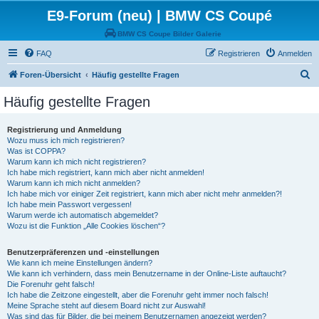
E9-Forum (neu) | BMW CS Coupé
BMW CS Coupe Bilder Galerie
FAQ
Registrieren
Anmelden
S
Foren-Übersicht
Häufig gestellte Fragen
u
Häufig gestellte Fragen
c
h
Registrierung und Anmeldung
Wozu muss ich mich registrieren?
e
Was ist COPPA?
Warum kann ich mich nicht registrieren?
Ich habe mich registriert, kann mich aber nicht anmelden!
Warum kann ich mich nicht anmelden?
Ich habe mich vor einiger Zeit registriert, kann mich aber nicht mehr anmelden?!
Ich habe mein Passwort vergessen!
Warum werde ich automatisch abgemeldet?
Wozu ist die Funktion „Alle Cookies löschen“?
Benutzerpräferenzen und -einstellungen
Wie kann ich meine Einstellungen ändern?
Wie kann ich verhindern, dass mein Benutzername in der Online-Liste auftaucht?
Die Forenuhr geht falsch!
Ich habe die Zeitzone eingestellt, aber die Forenuhr geht immer noch falsch!
Meine Sprache steht auf diesem Board nicht zur Auswahl!
Was sind das für Bilder, die bei meinem Benutzernamen angezeigt werden?