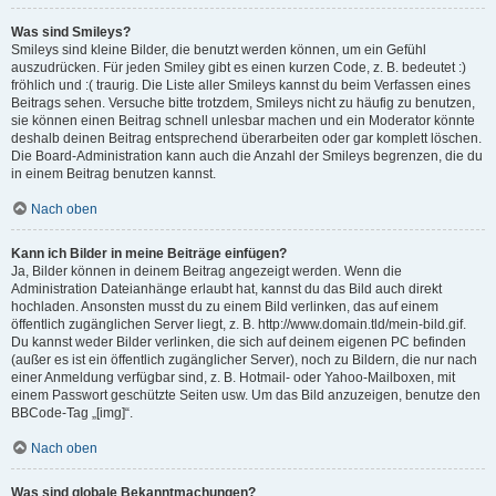
Was sind Smileys?
Smileys sind kleine Bilder, die benutzt werden können, um ein Gefühl
auszudrücken. Für jeden Smiley gibt es einen kurzen Code, z. B. bedeutet :)
fröhlich und :( traurig. Die Liste aller Smileys kannst du beim Verfassen eines
Beitrags sehen. Versuche bitte trotzdem, Smileys nicht zu häufig zu benutzen,
sie können einen Beitrag schnell unlesbar machen und ein Moderator könnte
deshalb deinen Beitrag entsprechend überarbeiten oder gar komplett löschen.
Die Board-Administration kann auch die Anzahl der Smileys begrenzen, die du
in einem Beitrag benutzen kannst.
Nach oben
Kann ich Bilder in meine Beiträge einfügen?
Ja, Bilder können in deinem Beitrag angezeigt werden. Wenn die
Administration Dateianhänge erlaubt hat, kannst du das Bild auch direkt
hochladen. Ansonsten musst du zu einem Bild verlinken, das auf einem
öffentlich zugänglichen Server liegt, z. B. http://www.domain.tld/mein-bild.gif.
Du kannst weder Bilder verlinken, die sich auf deinem eigenen PC befinden
(außer es ist ein öffentlich zugänglicher Server), noch zu Bildern, die nur nach
einer Anmeldung verfügbar sind, z. B. Hotmail- oder Yahoo-Mailboxen, mit
einem Passwort geschützte Seiten usw. Um das Bild anzuzeigen, benutze den
BBCode-Tag „[img]“.
Nach oben
Was sind globale Bekanntmachungen?