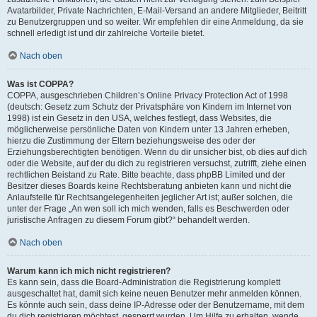
Avatarbilder, Private Nachrichten, E-Mail-Versand an andere Mitglieder, Beitritt
zu Benutzergruppen und so weiter. Wir empfehlen dir eine Anmeldung, da sie
schnell erledigt ist und dir zahlreiche Vorteile bietet.
Nach oben
Was ist COPPA?
COPPA, ausgeschrieben Children’s Online Privacy Protection Act of 1998
(deutsch: Gesetz zum Schutz der Privatsphäre von Kindern im Internet von
1998) ist ein Gesetz in den USA, welches festlegt, dass Websites, die
möglicherweise persönliche Daten von Kindern unter 13 Jahren erheben,
hierzu die Zustimmung der Eltern beziehungsweise des oder der
Erziehungsberechtigten benötigen. Wenn du dir unsicher bist, ob dies auf dich
oder die Website, auf der du dich zu registrieren versuchst, zutrifft, ziehe einen
rechtlichen Beistand zu Rate. Bitte beachte, dass phpBB Limited und der
Besitzer dieses Boards keine Rechtsberatung anbieten kann und nicht die
Anlaufstelle für Rechtsangelegenheiten jeglicher Art ist; außer solchen, die
unter der Frage „An wen soll ich mich wenden, falls es Beschwerden oder
juristische Anfragen zu diesem Forum gibt?“ behandelt werden.
Nach oben
Warum kann ich mich nicht registrieren?
Es kann sein, dass die Board-Administration die Registrierung komplett
ausgeschaltet hat, damit sich keine neuen Benutzer mehr anmelden können.
Es könnte auch sein, dass deine IP-Adresse oder der Benutzername, mit dem
du dich registrieren möchtest, gesperrt wurden. Um Hilfe zu erhalten, wende