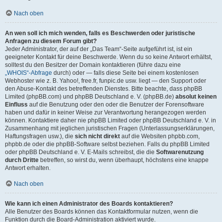
Nach oben
An wen soll ich mich wenden, falls es Beschwerden oder juristische
Anfragen zu diesem Forum gibt?
Jeder Administrator, der auf der „Das Team“-Seite aufgeführt ist, ist ein
geeigneter Kontakt für deine Beschwerde. Wenn du so keine Antwort erhältst,
solltest du den Besitzer der Domain kontaktieren (führe dazu eine
„WHOIS“-Abfrage
durch) oder — falls diese Seite bei einem kostenlosen
Webhoster wie z. B. Yahoo!, free.fr, funpic.de usw. liegt — den Support oder
den Abuse-Kontakt des betreffenden Dienstes. Bitte beachte, dass phpBB
Limited (phpBB.com) und phpBB Deutschland e. V. (phpBB.de)
absolut keinen
Einfluss
auf die Benutzung oder den oder die Benutzer der Forensoftware
haben und dafür in keiner Weise zur Verantwortung herangezogen werden
können. Kontaktiere daher nie phpBB Limited oder phpBB Deutschland e. V. in
Zusammenhang mit jeglichen juristischen Fragen (Unterlassungserklärungen,
Haftungsfragen usw.), die
sich nicht direkt
auf die Websiten phpbb.com,
phpbb.de oder die phpBB-Software selbst beziehen. Falls du phpBB Limited
oder phpBB Deutschland e. V. E-Mails schreibst, die die
Softwarenutzung
durch Dritte
betreffen, so wirst du, wenn überhaupt, höchstens eine knappe
Antwort erhalten.
Nach oben
Wie kann ich einen Administrator des Boards kontaktieren?
Alle Benutzer des Boards können das Kontaktformular nutzen, wenn die
Funktion durch die Board-Administration aktiviert wurde.