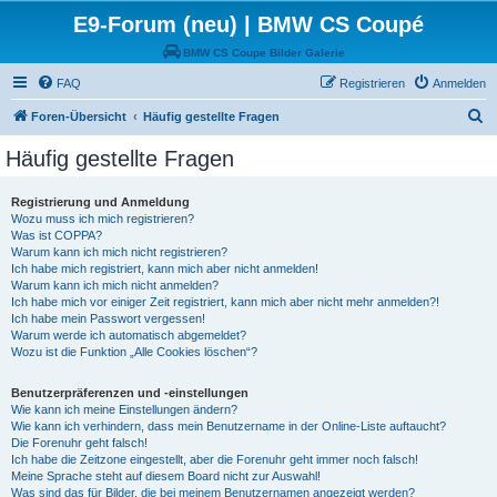
E9-Forum (neu) | BMW CS Coupé
BMW CS Coupe Bilder Galerie
FAQ
Registrieren
Anmelden
S
Foren-Übersicht
Häufig gestellte Fragen
u
Häufig gestellte Fragen
c
h
Registrierung und Anmeldung
Wozu muss ich mich registrieren?
e
Was ist COPPA?
Warum kann ich mich nicht registrieren?
Ich habe mich registriert, kann mich aber nicht anmelden!
Warum kann ich mich nicht anmelden?
Ich habe mich vor einiger Zeit registriert, kann mich aber nicht mehr anmelden?!
Ich habe mein Passwort vergessen!
Warum werde ich automatisch abgemeldet?
Wozu ist die Funktion „Alle Cookies löschen“?
Benutzerpräferenzen und -einstellungen
Wie kann ich meine Einstellungen ändern?
Wie kann ich verhindern, dass mein Benutzername in der Online-Liste auftaucht?
Die Forenuhr geht falsch!
Ich habe die Zeitzone eingestellt, aber die Forenuhr geht immer noch falsch!
Meine Sprache steht auf diesem Board nicht zur Auswahl!
Was sind das für Bilder, die bei meinem Benutzernamen angezeigt werden?