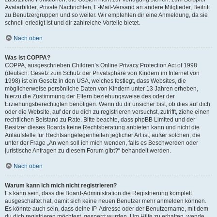
Avatarbilder, Private Nachrichten, E-Mail-Versand an andere Mitglieder, Beitritt
zu Benutzergruppen und so weiter. Wir empfehlen dir eine Anmeldung, da sie
schnell erledigt ist und dir zahlreiche Vorteile bietet.
Nach oben
Was ist COPPA?
COPPA, ausgeschrieben Children’s Online Privacy Protection Act of 1998
(deutsch: Gesetz zum Schutz der Privatsphäre von Kindern im Internet von
1998) ist ein Gesetz in den USA, welches festlegt, dass Websites, die
möglicherweise persönliche Daten von Kindern unter 13 Jahren erheben,
hierzu die Zustimmung der Eltern beziehungsweise des oder der
Erziehungsberechtigten benötigen. Wenn du dir unsicher bist, ob dies auf dich
oder die Website, auf der du dich zu registrieren versuchst, zutrifft, ziehe einen
rechtlichen Beistand zu Rate. Bitte beachte, dass phpBB Limited und der
Besitzer dieses Boards keine Rechtsberatung anbieten kann und nicht die
Anlaufstelle für Rechtsangelegenheiten jeglicher Art ist; außer solchen, die
unter der Frage „An wen soll ich mich wenden, falls es Beschwerden oder
juristische Anfragen zu diesem Forum gibt?“ behandelt werden.
Nach oben
Warum kann ich mich nicht registrieren?
Es kann sein, dass die Board-Administration die Registrierung komplett
ausgeschaltet hat, damit sich keine neuen Benutzer mehr anmelden können.
Es könnte auch sein, dass deine IP-Adresse oder der Benutzername, mit dem
du dich registrieren möchtest, gesperrt wurden. Um Hilfe zu erhalten, wende