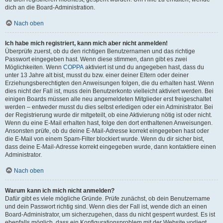
dich an die Board-Administration.
Nach oben
Ich habe mich registriert, kann mich aber nicht anmelden!
Überprüfe zuerst, ob du den richtigen Benutzernamen und das richtige
Passwort eingegeben hast. Wenn diese stimmen, dann gibt es zwei
Möglichkeiten. Wenn
COPPA
aktiviert ist und du angegeben hast, dass du
unter 13 Jahre alt bist, musst du bzw. einer deiner Eltern oder deiner
Erziehungsberechtigten den Anweisungen folgen, die du erhalten hast. Wenn
dies nicht der Fall ist, muss dein Benutzerkonto vielleicht aktiviert werden. Bei
einigen Boards müssen alle neu angemeldeten Mitglieder erst freigeschaltet
werden – entweder musst du dies selbst erledigen oder ein Administrator. Bei
der Registrierung wurde dir mitgeteilt, ob eine Aktivierung nötig ist oder nicht.
Wenn du eine E-Mail erhalten hast, folge den dort enthaltenen Anweisungen.
Ansonsten prüfe, ob du deine E-Mail-Adresse korrekt eingegeben hast oder
die E-Mail von einem Spam-Filter blockiert wurde. Wenn du dir sicher bist,
dass deine E-Mail-Adresse korrekt eingegeben wurde, dann kontaktiere einen
Administrator.
Nach oben
Warum kann ich mich nicht anmelden?
Dafür gibt es viele mögliche Gründe. Prüfe zunächst, ob dein Benutzername
und dein Passwort richtig sind. Wenn dies der Fall ist, wende dich an einen
Board-Administrator, um sicherzugehen, dass du nicht gesperrt wurdest. Es ist
ebenfalls möglich, dass ein Konfigurationsproblem mit der Website vorliegt,