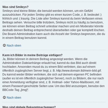
Was sind Smileys?
Smileys sind kleine Bilder, die benutzt werden können, um ein Gefühl
auszudrücken. Für jeden Smiley gibt es einen kurzen Code, z. B. bedeutet :)
fröhlich und :( traurig. Die Liste aller Smileys kannst du beim Verfassen eines
Beitrags sehen. Versuche bitte trotzdem, Smileys nicht zu häufig zu benutzen,
sie können einen Beitrag schnell unlesbar machen und ein Moderator könnte
deshalb deinen Beitrag entsprechend überarbeiten oder gar komplett löschen.
Die Board-Administration kann auch die Anzahl der Smileys begrenzen, die du
in einem Beitrag benutzen kannst.
Nach oben
Kann ich Bilder in meine Beiträge einfügen?
Ja, Bilder können in deinem Beitrag angezeigt werden. Wenn die
Administration Dateianhänge erlaubt hat, kannst du das Bild auch direkt
hochladen. Ansonsten musst du zu einem Bild verlinken, das auf einem
öffentlich zugänglichen Server liegt, z. B. http://www.domain.tld/mein-bild.gif.
Du kannst weder Bilder verlinken, die sich auf deinem eigenen PC befinden
(außer es ist ein öffentlich zugänglicher Server), noch zu Bildern, die nur nach
einer Anmeldung verfügbar sind, z. B. Hotmail- oder Yahoo-Mailboxen, mit
einem Passwort geschützte Seiten usw. Um das Bild anzuzeigen, benutze den
BBCode-Tag „[img]“.
Nach oben
Was sind globale Bekanntmachungen?