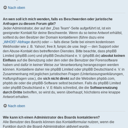
Nach oben
An wen soll ich mich wenden, falls es Beschwerden oder juristische
Anfragen zu diesem Forum gibt?
Jeder Administrator, der auf der „Das Team“-Seite aufgeführt ist, ist ein
geeigneter Kontakt für deine Beschwerde. Wenn du so keine Antwort erhältst,
solltest du den Besitzer der Domain kontaktieren (führe dazu eine
„WHOIS“-Abfrage
durch) oder — falls diese Seite bei einem kostenlosen
Webhoster wie z. B. Yahoo!, free.fr, funpic.de usw. liegt — den Support oder
den Abuse-Kontakt des betreffenden Dienstes. Bitte beachte, dass phpBB
Limited (phpBB.com) und phpBB Deutschland e. V. (phpBB.de)
absolut keinen
Einfluss
auf die Benutzung oder den oder die Benutzer der Forensoftware
haben und dafür in keiner Weise zur Verantwortung herangezogen werden
können. Kontaktiere daher nie phpBB Limited oder phpBB Deutschland e. V. in
Zusammenhang mit jeglichen juristischen Fragen (Unterlassungserklärungen,
Haftungsfragen usw.), die
sich nicht direkt
auf die Websiten phpbb.com,
phpbb.de oder die phpBB-Software selbst beziehen. Falls du phpBB Limited
oder phpBB Deutschland e. V. E-Mails schreibst, die die
Softwarenutzung
durch Dritte
betreffen, so wirst du, wenn überhaupt, höchstens eine knappe
Antwort erhalten.
Nach oben
Wie kann ich einen Administrator des Boards kontaktieren?
Alle Benutzer des Boards können das Kontaktformular nutzen, wenn die
Funktion durch die Board-Administration aktiviert wurde.