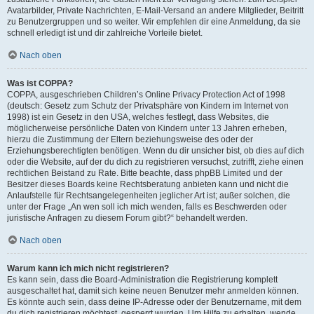
Avatarbilder, Private Nachrichten, E-Mail-Versand an andere Mitglieder, Beitritt
zu Benutzergruppen und so weiter. Wir empfehlen dir eine Anmeldung, da sie
schnell erledigt ist und dir zahlreiche Vorteile bietet.
Nach oben
Was ist COPPA?
COPPA, ausgeschrieben Children’s Online Privacy Protection Act of 1998
(deutsch: Gesetz zum Schutz der Privatsphäre von Kindern im Internet von
1998) ist ein Gesetz in den USA, welches festlegt, dass Websites, die
möglicherweise persönliche Daten von Kindern unter 13 Jahren erheben,
hierzu die Zustimmung der Eltern beziehungsweise des oder der
Erziehungsberechtigten benötigen. Wenn du dir unsicher bist, ob dies auf dich
oder die Website, auf der du dich zu registrieren versuchst, zutrifft, ziehe einen
rechtlichen Beistand zu Rate. Bitte beachte, dass phpBB Limited und der
Besitzer dieses Boards keine Rechtsberatung anbieten kann und nicht die
Anlaufstelle für Rechtsangelegenheiten jeglicher Art ist; außer solchen, die
unter der Frage „An wen soll ich mich wenden, falls es Beschwerden oder
juristische Anfragen zu diesem Forum gibt?“ behandelt werden.
Nach oben
Warum kann ich mich nicht registrieren?
Es kann sein, dass die Board-Administration die Registrierung komplett
ausgeschaltet hat, damit sich keine neuen Benutzer mehr anmelden können.
Es könnte auch sein, dass deine IP-Adresse oder der Benutzername, mit dem
du dich registrieren möchtest, gesperrt wurden. Um Hilfe zu erhalten, wende