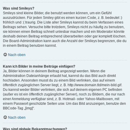
Was sind Smileys?
Smileys sind kleine Bilder, die benutzt werden können, um ein Gefühl
auszudrücken. Für jeden Smiley gibt es einen kurzen Code, z. B. bedeutet :)
fröhlich und :( traurig. Die Liste aller Smileys kannst du beim Verfassen eines
Beitrags sehen. Versuche bitte trotzdem, Smileys nicht zu häufig zu benutzen,
sie können einen Beitrag schnell unlesbar machen und ein Moderator könnte
deshalb deinen Beitrag entsprechend überarbeiten oder gar komplett löschen.
Die Board-Administration kann auch die Anzahl der Smileys begrenzen, die du
in einem Beitrag benutzen kannst.
Nach oben
Kann ich Bilder in meine Beiträge einfügen?
Ja, Bilder können in deinem Beitrag angezeigt werden. Wenn die
Administration Dateianhänge erlaubt hat, kannst du das Bild auch direkt
hochladen. Ansonsten musst du zu einem Bild verlinken, das auf einem
öffentlich zugänglichen Server liegt, z. B. http://www.domain.tld/mein-bild.gif.
Du kannst weder Bilder verlinken, die sich auf deinem eigenen PC befinden
(außer es ist ein öffentlich zugänglicher Server), noch zu Bildern, die nur nach
einer Anmeldung verfügbar sind, z. B. Hotmail- oder Yahoo-Mailboxen, mit
einem Passwort geschützte Seiten usw. Um das Bild anzuzeigen, benutze den
BBCode-Tag „[img]“.
Nach oben
Was sind globale Bekanntmachungen?