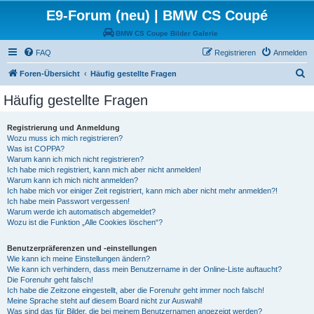
E9-Forum (neu) | BMW CS Coupé
BMW CS Coupe Bilder Galerie
FAQ
Registrieren
Anmelden
S
Foren-Übersicht
Häufig gestellte Fragen
u
Häufig gestellte Fragen
c
h
Registrierung und Anmeldung
Wozu muss ich mich registrieren?
e
Was ist COPPA?
Warum kann ich mich nicht registrieren?
Ich habe mich registriert, kann mich aber nicht anmelden!
Warum kann ich mich nicht anmelden?
Ich habe mich vor einiger Zeit registriert, kann mich aber nicht mehr anmelden?!
Ich habe mein Passwort vergessen!
Warum werde ich automatisch abgemeldet?
Wozu ist die Funktion „Alle Cookies löschen“?
Benutzerpräferenzen und -einstellungen
Wie kann ich meine Einstellungen ändern?
Wie kann ich verhindern, dass mein Benutzername in der Online-Liste auftaucht?
Die Forenuhr geht falsch!
Ich habe die Zeitzone eingestellt, aber die Forenuhr geht immer noch falsch!
Meine Sprache steht auf diesem Board nicht zur Auswahl!
Was sind das für Bilder, die bei meinem Benutzernamen angezeigt werden?