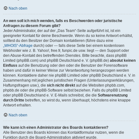
Nach oben
An wen soll ich mich wenden, falls es Beschwerden oder juristische
Anfragen zu diesem Forum gibt?
Jeder Administrator, der auf der „Das Team“-Seite aufgeführt ist, ist ein
geeigneter Kontakt für deine Beschwerde. Wenn du so keine Antwort erhältst,
solltest du den Besitzer der Domain kontaktieren (führe dazu eine
„WHOIS“-Abfrage
durch) oder — falls diese Seite bei einem kostenlosen
Webhoster wie z. B. Yahoo!, free.fr, funpic.de usw. liegt — den Support oder
den Abuse-Kontakt des betreffenden Dienstes. Bitte beachte, dass phpBB
Limited (phpBB.com) und phpBB Deutschland e. V. (phpBB.de)
absolut keinen
Einfluss
auf die Benutzung oder den oder die Benutzer der Forensoftware
haben und dafür in keiner Weise zur Verantwortung herangezogen werden
können. Kontaktiere daher nie phpBB Limited oder phpBB Deutschland e. V. in
Zusammenhang mit jeglichen juristischen Fragen (Unterlassungserklärungen,
Haftungsfragen usw.), die
sich nicht direkt
auf die Websiten phpbb.com,
phpbb.de oder die phpBB-Software selbst beziehen. Falls du phpBB Limited
oder phpBB Deutschland e. V. E-Mails schreibst, die die
Softwarenutzung
durch Dritte
betreffen, so wirst du, wenn überhaupt, höchstens eine knappe
Antwort erhalten.
Nach oben
Wie kann ich einen Administrator des Boards kontaktieren?
Alle Benutzer des Boards können das Kontaktformular nutzen, wenn die
Funktion durch die Board-Administration aktiviert wurde.