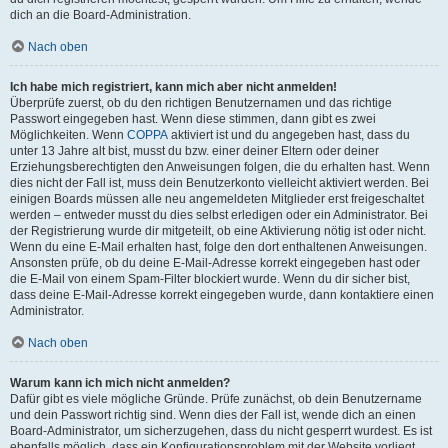
dich an die Board-Administration.
Nach oben
Ich habe mich registriert, kann mich aber nicht anmelden!
Überprüfe zuerst, ob du den richtigen Benutzernamen und das richtige
Passwort eingegeben hast. Wenn diese stimmen, dann gibt es zwei
Möglichkeiten. Wenn
COPPA
aktiviert ist und du angegeben hast, dass du
unter 13 Jahre alt bist, musst du bzw. einer deiner Eltern oder deiner
Erziehungsberechtigten den Anweisungen folgen, die du erhalten hast. Wenn
dies nicht der Fall ist, muss dein Benutzerkonto vielleicht aktiviert werden. Bei
einigen Boards müssen alle neu angemeldeten Mitglieder erst freigeschaltet
werden – entweder musst du dies selbst erledigen oder ein Administrator. Bei
der Registrierung wurde dir mitgeteilt, ob eine Aktivierung nötig ist oder nicht.
Wenn du eine E-Mail erhalten hast, folge den dort enthaltenen Anweisungen.
Ansonsten prüfe, ob du deine E-Mail-Adresse korrekt eingegeben hast oder
die E-Mail von einem Spam-Filter blockiert wurde. Wenn du dir sicher bist,
dass deine E-Mail-Adresse korrekt eingegeben wurde, dann kontaktiere einen
Administrator.
Nach oben
Warum kann ich mich nicht anmelden?
Dafür gibt es viele mögliche Gründe. Prüfe zunächst, ob dein Benutzername
und dein Passwort richtig sind. Wenn dies der Fall ist, wende dich an einen
Board-Administrator, um sicherzugehen, dass du nicht gesperrt wurdest. Es ist
ebenfalls möglich, dass ein Konfigurationsproblem mit der Website vorliegt,