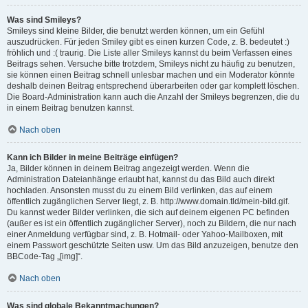
Was sind Smileys?
Smileys sind kleine Bilder, die benutzt werden können, um ein Gefühl
auszudrücken. Für jeden Smiley gibt es einen kurzen Code, z. B. bedeutet :)
fröhlich und :( traurig. Die Liste aller Smileys kannst du beim Verfassen eines
Beitrags sehen. Versuche bitte trotzdem, Smileys nicht zu häufig zu benutzen,
sie können einen Beitrag schnell unlesbar machen und ein Moderator könnte
deshalb deinen Beitrag entsprechend überarbeiten oder gar komplett löschen.
Die Board-Administration kann auch die Anzahl der Smileys begrenzen, die du
in einem Beitrag benutzen kannst.
Nach oben
Kann ich Bilder in meine Beiträge einfügen?
Ja, Bilder können in deinem Beitrag angezeigt werden. Wenn die
Administration Dateianhänge erlaubt hat, kannst du das Bild auch direkt
hochladen. Ansonsten musst du zu einem Bild verlinken, das auf einem
öffentlich zugänglichen Server liegt, z. B. http://www.domain.tld/mein-bild.gif.
Du kannst weder Bilder verlinken, die sich auf deinem eigenen PC befinden
(außer es ist ein öffentlich zugänglicher Server), noch zu Bildern, die nur nach
einer Anmeldung verfügbar sind, z. B. Hotmail- oder Yahoo-Mailboxen, mit
einem Passwort geschützte Seiten usw. Um das Bild anzuzeigen, benutze den
BBCode-Tag „[img]“.
Nach oben
Was sind globale Bekanntmachungen?