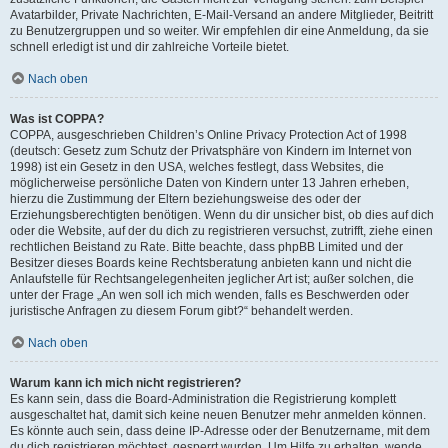
Avatarbilder, Private Nachrichten, E-Mail-Versand an andere Mitglieder, Beitritt
zu Benutzergruppen und so weiter. Wir empfehlen dir eine Anmeldung, da sie
schnell erledigt ist und dir zahlreiche Vorteile bietet.
Nach oben
Was ist COPPA?
COPPA, ausgeschrieben Children’s Online Privacy Protection Act of 1998
(deutsch: Gesetz zum Schutz der Privatsphäre von Kindern im Internet von
1998) ist ein Gesetz in den USA, welches festlegt, dass Websites, die
möglicherweise persönliche Daten von Kindern unter 13 Jahren erheben,
hierzu die Zustimmung der Eltern beziehungsweise des oder der
Erziehungsberechtigten benötigen. Wenn du dir unsicher bist, ob dies auf dich
oder die Website, auf der du dich zu registrieren versuchst, zutrifft, ziehe einen
rechtlichen Beistand zu Rate. Bitte beachte, dass phpBB Limited und der
Besitzer dieses Boards keine Rechtsberatung anbieten kann und nicht die
Anlaufstelle für Rechtsangelegenheiten jeglicher Art ist; außer solchen, die
unter der Frage „An wen soll ich mich wenden, falls es Beschwerden oder
juristische Anfragen zu diesem Forum gibt?“ behandelt werden.
Nach oben
Warum kann ich mich nicht registrieren?
Es kann sein, dass die Board-Administration die Registrierung komplett
ausgeschaltet hat, damit sich keine neuen Benutzer mehr anmelden können.
Es könnte auch sein, dass deine IP-Adresse oder der Benutzername, mit dem
du dich registrieren möchtest, gesperrt wurden. Um Hilfe zu erhalten, wende