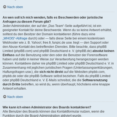
Nach oben
An wen soll ich mich wenden, falls es Beschwerden oder juristische
Anfragen zu diesem Forum gibt?
Jeder Administrator, der auf der „Das Team“-Seite aufgeführt ist, ist ein
geeigneter Kontakt für deine Beschwerde. Wenn du so keine Antwort erhältst,
solltest du den Besitzer der Domain kontaktieren (führe dazu eine
„WHOIS“-Abfrage
durch) oder — falls diese Seite bei einem kostenlosen
Webhoster wie z. B. Yahoo!, free.fr, funpic.de usw. liegt — den Support oder
den Abuse-Kontakt des betreffenden Dienstes. Bitte beachte, dass phpBB
Limited (phpBB.com) und phpBB Deutschland e. V. (phpBB.de)
absolut keinen
Einfluss
auf die Benutzung oder den oder die Benutzer der Forensoftware
haben und dafür in keiner Weise zur Verantwortung herangezogen werden
können. Kontaktiere daher nie phpBB Limited oder phpBB Deutschland e. V. in
Zusammenhang mit jeglichen juristischen Fragen (Unterlassungserklärungen,
Haftungsfragen usw.), die
sich nicht direkt
auf die Websiten phpbb.com,
phpbb.de oder die phpBB-Software selbst beziehen. Falls du phpBB Limited
oder phpBB Deutschland e. V. E-Mails schreibst, die die
Softwarenutzung
durch Dritte
betreffen, so wirst du, wenn überhaupt, höchstens eine knappe
Antwort erhalten.
Nach oben
Wie kann ich einen Administrator des Boards kontaktieren?
Alle Benutzer des Boards können das Kontaktformular nutzen, wenn die
Funktion durch die Board-Administration aktiviert wurde.