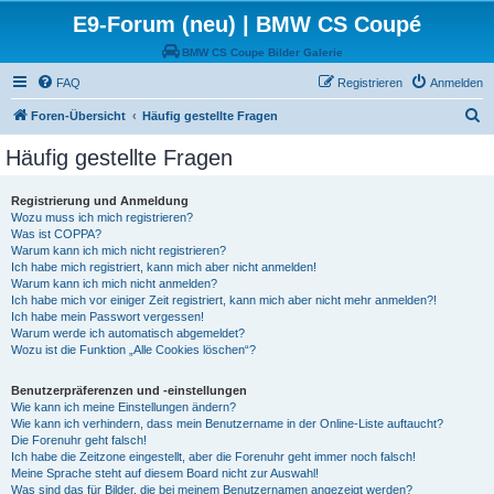
E9-Forum (neu) | BMW CS Coupé
BMW CS Coupe Bilder Galerie
FAQ
Registrieren
Anmelden
S
Foren-Übersicht
Häufig gestellte Fragen
u
Häufig gestellte Fragen
c
h
Registrierung und Anmeldung
Wozu muss ich mich registrieren?
e
Was ist COPPA?
Warum kann ich mich nicht registrieren?
Ich habe mich registriert, kann mich aber nicht anmelden!
Warum kann ich mich nicht anmelden?
Ich habe mich vor einiger Zeit registriert, kann mich aber nicht mehr anmelden?!
Ich habe mein Passwort vergessen!
Warum werde ich automatisch abgemeldet?
Wozu ist die Funktion „Alle Cookies löschen“?
Benutzerpräferenzen und -einstellungen
Wie kann ich meine Einstellungen ändern?
Wie kann ich verhindern, dass mein Benutzername in der Online-Liste auftaucht?
Die Forenuhr geht falsch!
Ich habe die Zeitzone eingestellt, aber die Forenuhr geht immer noch falsch!
Meine Sprache steht auf diesem Board nicht zur Auswahl!
Was sind das für Bilder, die bei meinem Benutzernamen angezeigt werden?