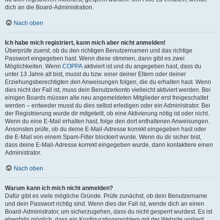
dich an die Board-Administration.
Nach oben
Ich habe mich registriert, kann mich aber nicht anmelden!
Überprüfe zuerst, ob du den richtigen Benutzernamen und das richtige
Passwort eingegeben hast. Wenn diese stimmen, dann gibt es zwei
Möglichkeiten. Wenn
COPPA
aktiviert ist und du angegeben hast, dass du
unter 13 Jahre alt bist, musst du bzw. einer deiner Eltern oder deiner
Erziehungsberechtigten den Anweisungen folgen, die du erhalten hast. Wenn
dies nicht der Fall ist, muss dein Benutzerkonto vielleicht aktiviert werden. Bei
einigen Boards müssen alle neu angemeldeten Mitglieder erst freigeschaltet
werden – entweder musst du dies selbst erledigen oder ein Administrator. Bei
der Registrierung wurde dir mitgeteilt, ob eine Aktivierung nötig ist oder nicht.
Wenn du eine E-Mail erhalten hast, folge den dort enthaltenen Anweisungen.
Ansonsten prüfe, ob du deine E-Mail-Adresse korrekt eingegeben hast oder
die E-Mail von einem Spam-Filter blockiert wurde. Wenn du dir sicher bist,
dass deine E-Mail-Adresse korrekt eingegeben wurde, dann kontaktiere einen
Administrator.
Nach oben
Warum kann ich mich nicht anmelden?
Dafür gibt es viele mögliche Gründe. Prüfe zunächst, ob dein Benutzername
und dein Passwort richtig sind. Wenn dies der Fall ist, wende dich an einen
Board-Administrator, um sicherzugehen, dass du nicht gesperrt wurdest. Es ist
ebenfalls möglich, dass ein Konfigurationsproblem mit der Website vorliegt,