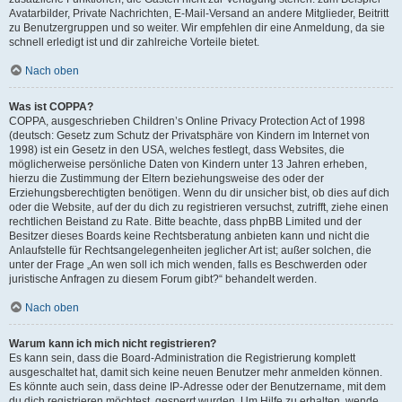
Avatarbilder, Private Nachrichten, E-Mail-Versand an andere Mitglieder, Beitritt
zu Benutzergruppen und so weiter. Wir empfehlen dir eine Anmeldung, da sie
schnell erledigt ist und dir zahlreiche Vorteile bietet.
Nach oben
Was ist COPPA?
COPPA, ausgeschrieben Children’s Online Privacy Protection Act of 1998
(deutsch: Gesetz zum Schutz der Privatsphäre von Kindern im Internet von
1998) ist ein Gesetz in den USA, welches festlegt, dass Websites, die
möglicherweise persönliche Daten von Kindern unter 13 Jahren erheben,
hierzu die Zustimmung der Eltern beziehungsweise des oder der
Erziehungsberechtigten benötigen. Wenn du dir unsicher bist, ob dies auf dich
oder die Website, auf der du dich zu registrieren versuchst, zutrifft, ziehe einen
rechtlichen Beistand zu Rate. Bitte beachte, dass phpBB Limited und der
Besitzer dieses Boards keine Rechtsberatung anbieten kann und nicht die
Anlaufstelle für Rechtsangelegenheiten jeglicher Art ist; außer solchen, die
unter der Frage „An wen soll ich mich wenden, falls es Beschwerden oder
juristische Anfragen zu diesem Forum gibt?“ behandelt werden.
Nach oben
Warum kann ich mich nicht registrieren?
Es kann sein, dass die Board-Administration die Registrierung komplett
ausgeschaltet hat, damit sich keine neuen Benutzer mehr anmelden können.
Es könnte auch sein, dass deine IP-Adresse oder der Benutzername, mit dem
du dich registrieren möchtest, gesperrt wurden. Um Hilfe zu erhalten, wende