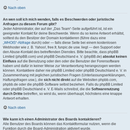
Nach oben
An wen soll ich mich wenden, falls es Beschwerden oder juristische
Anfragen zu diesem Forum gibt?
Jeder Administrator, der auf der „Das Team“-Seite aufgeführt ist, ist ein
geeigneter Kontakt für deine Beschwerde. Wenn du so keine Antwort erhältst,
solltest du den Besitzer der Domain kontaktieren (führe dazu eine
„WHOIS“-Abfrage
durch) oder — falls diese Seite bei einem kostenlosen
Webhoster wie z. B. Yahoo!, free.fr, funpic.de usw. liegt — den Support oder
den Abuse-Kontakt des betreffenden Dienstes. Bitte beachte, dass phpBB
Limited (phpBB.com) und phpBB Deutschland e. V. (phpBB.de)
absolut keinen
Einfluss
auf die Benutzung oder den oder die Benutzer der Forensoftware
haben und dafür in keiner Weise zur Verantwortung herangezogen werden
können. Kontaktiere daher nie phpBB Limited oder phpBB Deutschland e. V. in
Zusammenhang mit jeglichen juristischen Fragen (Unterlassungserklärungen,
Haftungsfragen usw.), die
sich nicht direkt
auf die Websiten phpbb.com,
phpbb.de oder die phpBB-Software selbst beziehen. Falls du phpBB Limited
oder phpBB Deutschland e. V. E-Mails schreibst, die die
Softwarenutzung
durch Dritte
betreffen, so wirst du, wenn überhaupt, höchstens eine knappe
Antwort erhalten.
Nach oben
Wie kann ich einen Administrator des Boards kontaktieren?
Alle Benutzer des Boards können das Kontaktformular nutzen, wenn die
Funktion durch die Board-Administration aktiviert wurde.