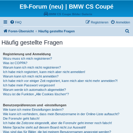
E9-Forum (neu) | BMW CS Coupé
BMW CS Coupe Bilder Galerie
FAQ
Registrieren
Anmelden
S
Foren-Übersicht
Häufig gestellte Fragen
u
Häufig gestellte Fragen
c
h
Registrierung und Anmeldung
Wozu muss ich mich registrieren?
e
Was ist COPPA?
Warum kann ich mich nicht registrieren?
Ich habe mich registriert, kann mich aber nicht anmelden!
Warum kann ich mich nicht anmelden?
Ich habe mich vor einiger Zeit registriert, kann mich aber nicht mehr anmelden?!
Ich habe mein Passwort vergessen!
Warum werde ich automatisch abgemeldet?
Wozu ist die Funktion „Alle Cookies löschen“?
Benutzerpräferenzen und -einstellungen
Wie kann ich meine Einstellungen ändern?
Wie kann ich verhindern, dass mein Benutzername in der Online-Liste auftaucht?
Die Forenuhr geht falsch!
Ich habe die Zeitzone eingestellt, aber die Forenuhr geht immer noch falsch!
Meine Sprache steht auf diesem Board nicht zur Auswahl!
Was sind das für Bilder, die bei meinem Benutzernamen angezeigt werden?