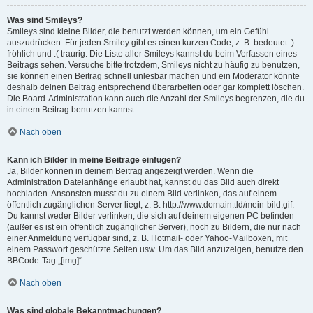
Was sind Smileys?
Smileys sind kleine Bilder, die benutzt werden können, um ein Gefühl
auszudrücken. Für jeden Smiley gibt es einen kurzen Code, z. B. bedeutet :)
fröhlich und :( traurig. Die Liste aller Smileys kannst du beim Verfassen eines
Beitrags sehen. Versuche bitte trotzdem, Smileys nicht zu häufig zu benutzen,
sie können einen Beitrag schnell unlesbar machen und ein Moderator könnte
deshalb deinen Beitrag entsprechend überarbeiten oder gar komplett löschen.
Die Board-Administration kann auch die Anzahl der Smileys begrenzen, die du
in einem Beitrag benutzen kannst.
Nach oben
Kann ich Bilder in meine Beiträge einfügen?
Ja, Bilder können in deinem Beitrag angezeigt werden. Wenn die
Administration Dateianhänge erlaubt hat, kannst du das Bild auch direkt
hochladen. Ansonsten musst du zu einem Bild verlinken, das auf einem
öffentlich zugänglichen Server liegt, z. B. http://www.domain.tld/mein-bild.gif.
Du kannst weder Bilder verlinken, die sich auf deinem eigenen PC befinden
(außer es ist ein öffentlich zugänglicher Server), noch zu Bildern, die nur nach
einer Anmeldung verfügbar sind, z. B. Hotmail- oder Yahoo-Mailboxen, mit
einem Passwort geschützte Seiten usw. Um das Bild anzuzeigen, benutze den
BBCode-Tag „[img]“.
Nach oben
Was sind globale Bekanntmachungen?