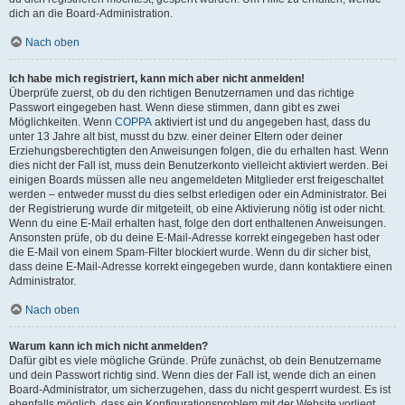
dich an die Board-Administration.
Nach oben
Ich habe mich registriert, kann mich aber nicht anmelden!
Überprüfe zuerst, ob du den richtigen Benutzernamen und das richtige
Passwort eingegeben hast. Wenn diese stimmen, dann gibt es zwei
Möglichkeiten. Wenn
COPPA
aktiviert ist und du angegeben hast, dass du
unter 13 Jahre alt bist, musst du bzw. einer deiner Eltern oder deiner
Erziehungsberechtigten den Anweisungen folgen, die du erhalten hast. Wenn
dies nicht der Fall ist, muss dein Benutzerkonto vielleicht aktiviert werden. Bei
einigen Boards müssen alle neu angemeldeten Mitglieder erst freigeschaltet
werden – entweder musst du dies selbst erledigen oder ein Administrator. Bei
der Registrierung wurde dir mitgeteilt, ob eine Aktivierung nötig ist oder nicht.
Wenn du eine E-Mail erhalten hast, folge den dort enthaltenen Anweisungen.
Ansonsten prüfe, ob du deine E-Mail-Adresse korrekt eingegeben hast oder
die E-Mail von einem Spam-Filter blockiert wurde. Wenn du dir sicher bist,
dass deine E-Mail-Adresse korrekt eingegeben wurde, dann kontaktiere einen
Administrator.
Nach oben
Warum kann ich mich nicht anmelden?
Dafür gibt es viele mögliche Gründe. Prüfe zunächst, ob dein Benutzername
und dein Passwort richtig sind. Wenn dies der Fall ist, wende dich an einen
Board-Administrator, um sicherzugehen, dass du nicht gesperrt wurdest. Es ist
ebenfalls möglich, dass ein Konfigurationsproblem mit der Website vorliegt,