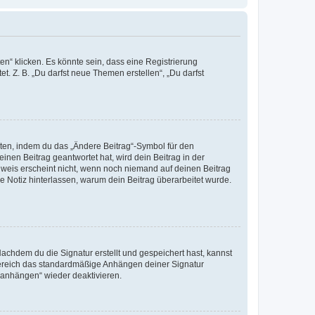
n“ klicken. Es könnte sein, dass eine Registrierung
t. Z. B. „Du darfst neue Themen erstellen“, „Du darfst
iten, indem du das „Ändere Beitrag“-Symbol für den
inen Beitrag geantwortet hat, wird dein Beitrag in der
nweis erscheint nicht, wenn noch niemand auf deinen Beitrag
ne Notiz hinterlassen, warum dein Beitrag überarbeitet wurde.
chdem du die Signatur erstellt und gespeichert hast, kannst
Bereich das standardmäßige Anhängen deiner Signatur
r anhängen“ wieder deaktivieren.