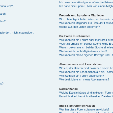
Ich bekomme ständig unerwünschte Private
auftaucht?
Ich habe eine Spam-E-Mail von einem Mitgli
alsch!
Freunde und ignorierte Mitglieder
Wozu benötige ich die Listen der Freunde un
rden?
Wie kann ich Mitglieder zur Liste der Freund
wieder aus den Listen entfernen?
fgefordert, mich anzumelden.
Die Foren durchsuchen
Wie kann ich ein Forum oder mehrere For
Weshalb erhalte ich bei der Suche keine Er
Warum bekomme ich bei der Suche eine lee
Wie kann ich nach Mitgliedern suchen?
Wie kann ich meine eigenen Beiträge und T
Abonnements und Lesezeichen
Was ist der Unterschied zwischen einem L
Wie kann ich ein Lesezeichen auf ein Them
Wie kann ich ein Forum abonnieren?
Wie deaktiviere ich meine Abonnements?
gs?
Dateianhänge
Welche Dateianhänge sind in diesem Forum
Kann ich eine Übersicht all meiner Dateian
phpBB betreffende Fragen
Wer hat diese Forensoftware entwickelt?