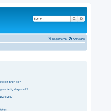
Suche
Erweiterte Suche
Registrieren
Anmelden
ete ich ihnen bei?
en farbig dargestellt?
tartseite?
icken!