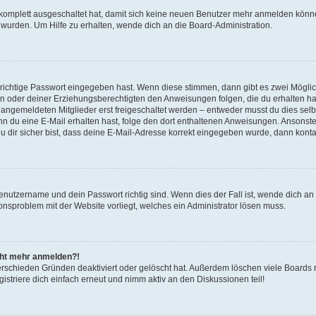
g komplett ausgeschaltet hat, damit sich keine neuen Benutzer mehr anmelden könn
 wurden. Um Hilfe zu erhalten, wende dich an die Board-Administration.
 richtige Passwort eingegeben hast. Wenn diese stimmen, dann gibt es zwei Mögl
tern oder deiner Erziehungsberechtigten den Anweisungen folgen, die du erhalten ha
u angemeldeten Mitglieder erst freigeschaltet werden – entweder musst du dies selbs
. Wenn du eine E-Mail erhalten hast, folge den dort enthaltenen Anweisungen. Ansons
 dir sicher bist, dass deine E-Mail-Adresse korrekt eingegeben wurde, dann kontak
Benutzername und dein Passwort richtig sind. Wenn dies der Fall ist, wende dich a
ionsproblem mit der Website vorliegt, welches ein Administrator lösen muss.
icht mehr anmelden?!
erschieden Gründen deaktiviert oder gelöscht hat. Außerdem löschen viele Boards r
triere dich einfach erneut und nimm aktiv an den Diskussionen teil!