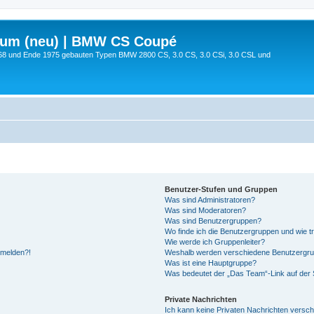
rum (neu) | BMW CS Coupé
68 und Ende 1975 gebauten Typen BMW 2800 CS, 3.0 CS, 3.0 CSi, 3.0 CSL und
Benutzer-Stufen und Gruppen
Was sind Administratoren?
Was sind Moderatoren?
Was sind Benutzergruppen?
Wo finde ich die Benutzergruppen und wie tr
Wie werde ich Gruppenleiter?
anmelden?!
Weshalb werden verschiedene Benutzergrupp
Was ist eine Hauptgruppe?
Was bedeutet der „Das Team“-Link auf der S
Private Nachrichten
Ich kann keine Privaten Nachrichten versch