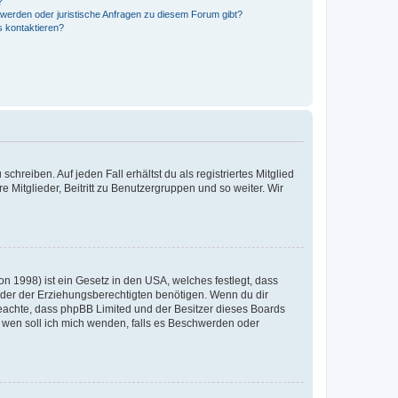
?
hwerden oder juristische Anfragen zu diesem Forum gibt?
s kontaktieren?
chreiben. Auf jeden Fall erhältst du als registriertes Mitglied
e Mitglieder, Beitritt zu Benutzergruppen und so weiter. Wir
n 1998) ist ein Gesetz in den USA, welches festlegt, dass
der der Erziehungsberechtigten benötigen. Wenn du dir
te beachte, dass phpBB Limited und der Besitzer dieses Boards
An wen soll ich mich wenden, falls es Beschwerden oder