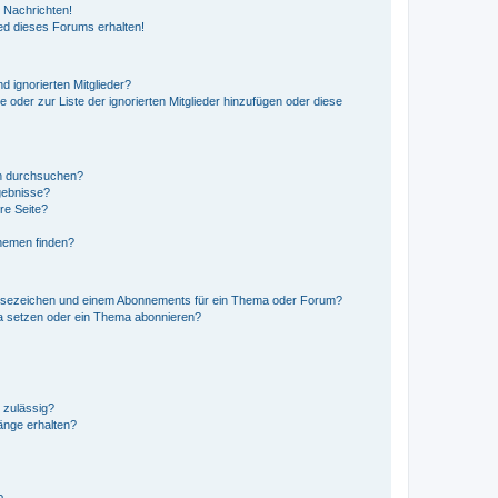
 Nachrichten!
ed dieses Forums erhalten!
d ignorierten Mitglieder?
e oder zur Liste der ignorierten Mitglieder hinzufügen oder diese
en durchsuchen?
gebnisse?
re Seite?
hemen finden?
esezeichen und einem Abonnements für ein Thema oder Forum?
a setzen oder ein Thema abonnieren?
 zulässig?
hänge erhalten?