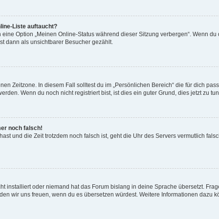
ine-Liste auftaucht?
n eine Option „Meinen Online-Status während dieser Sitzung verbergen“. Wenn du d
st dann als unsichtbarer Besucher gezählt.
en Zeitzone. In diesem Fall solltest du im „Persönlichen Bereich“ die für dich passe
den. Wenn du noch nicht registriert bist, ist dies ein guter Grund, dies jetzt zu tun
mer noch falsch!
t hast und die Zeit trotzdem noch falsch ist, geht die Uhr des Servers vermutlich fal
t installiert oder niemand hat das Forum bislang in deine Sprache übersetzt. Frag
, würden wir uns freuen, wenn du es übersetzen würdest. Weitere Informationen dazu