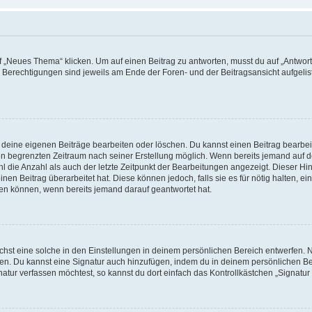
„Neues Thema“ klicken. Um auf einen Beitrag zu antworten, musst du auf „Antworte
e Berechtigungen sind jeweils am Ende der Foren- und der Beitragsansicht aufgeliste
r deine eigenen Beiträge bearbeiten oder löschen. Du kannst einen Beitrag bearbe
inen begrenzten Zeitraum nach seiner Erstellung möglich. Wenn bereits jemand auf de
 die Anzahl als auch der letzte Zeitpunkt der Bearbeitungen angezeigt. Dieser Hi
en Beitrag überarbeitet hat. Diese können jedoch, falls sie es für nötig halten, ei
hen können, wenn bereits jemand darauf geantwortet hat.
st eine solche in den Einstellungen in deinem persönlichen Bereich entwerfen. Na
eren. Du kannst eine Signatur auch hinzufügen, indem du in deinem persönlichen 
atur verfassen möchtest, so kannst du dort einfach das Kontrollkästchen „Signatu