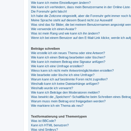
Wie kann ich meine Einstellungen ändern?
Wie kann ich verhindern, dass mein Benutzername in der Online-Liste 
Die Forenuhr geht falsch!
Ich habe die Zeitzone eingestellt, aber die Forenuhr geht immer noch f
Meine Sprache steht auf diesem Board nicht zur Auswahl!
Was sind das für Bilder, die bei meinem Benutzernamen angezeigt we
Wie verwende ich einen Avatar?
Was ist mein Rang und wie kann ich ihn ändern?
Wenn ich bei einem Benutzer auf den E-Mail-Link klicke, werde ich au
Beiträge schreiben
Wie erstelle ich ein neues Thema oder eine Antwort?
Wie kann ich einen Beitrag bearbeiten oder löschen?
Wie kann ich meinem Beitrag eine Signatur anfügen?
Wie kann ich eine Umfrage erstellen?
Wieso kann ich nicht mehr Antwortmöglichkeiten erstellen?
Wie bearbeite oder lösche ich eine Umfrage?
Warum kann ich auf bestimmte Foren nicht zugreifen?
Weshalb kann ich keine Dateianhänge anfügen?
Weshalb wurde ich verwarnt?
Wie kann ich Beiträge den Moderatoren melden?
Was bewirkt die „Speichern“-Schaltfläche beim Schreiben eines Beitra
Warum muss mein Beitrag erst freigegeben werden?
Wie markiere ich ein Thema als neu?
Textformatierung und Thementypen
Was ist BBCode?
Kann ich HTML benutzen?
Was sind Smileys?