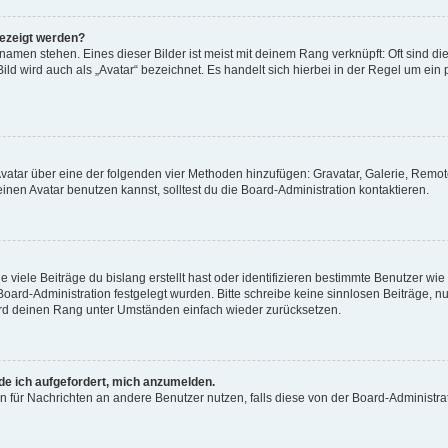
gezeigt werden?
amen stehen. Eines dieser Bilder ist meist mit deinem Rang verknüpft: Oft sind di
ld wird auch als „Avatar“ bezeichnet. Es handelt sich hierbei in der Regel um ein
 Avatar über eine der folgenden vier Methoden hinzufügen: Gravatar, Galerie, Rem
en Avatar benutzen kannst, solltest du die Board-Administration kontaktieren.
viele Beiträge du bislang erstellt hast oder identifizieren bestimmte Benutzer w
 Board-Administration festgelegt wurden. Bitte schreibe keine sinnlosen Beiträge
wird deinen Rang unter Umständen einfach wieder zurücksetzen.
rde ich aufgefordert, mich anzumelden.
ion für Nachrichten an andere Benutzer nutzen, falls diese von der Board-Administ