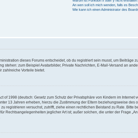
Warum ist Funktion x oder y nicht enthalten
An wen soll ich mich wenden, falls es Besc
Wie kann ich einen Administrator des Board
istration dieses Forums entscheidet, ob du registriert sein musst, um Beiträge zu s
ung stehen: zum Beispiel Avatarbilder, Private Nachrichten, E-Mail-Versand an ander
 zahlreiche Vorteile bietet.
t of 1998 (deutsch: Gesetz zum Schutz der Privatsphäre von Kindern im Internet vo
unter 13 Jahren erheben, hierzu die Zustimmung der Eltern beziehungsweise des o
h zu registrieren versuchst, zutrifft, ziehe einen rechtlichen Beistand zu Rate. Bit
für Rechtsangelegenheiten jeglicher Art ist; außer solchen, die unter der Frage „
.