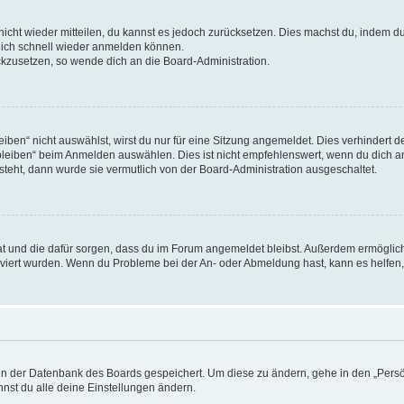
 nicht wieder mitteilen, du kannst es jedoch zurücksetzen. Dies machst du, indem 
 dich schnell wieder anmelden können.
ückzusetzen, so wende dich an die Board-Administration.
en“ nicht auswählst, wirst du nur für eine Sitzung angemeldet. Dies verhindert 
leiben“ beim Anmelden auswählen. Dies ist nicht empfehlenswert, wenn du dich an
 steht, dann wurde sie vermutlich von der Board-Administration ausgeschaltet.
 hat und die dafür sorgen, dass du im Forum angemeldet bleibst. Außerdem ermögli
tiviert wurden. Wenn du Probleme bei der An- oder Abmeldung hast, kann es helfen
n in der Datenbank des Boards gespeichert. Um diese zu ändern, gehe in den „Persö
nst du alle deine Einstellungen ändern.