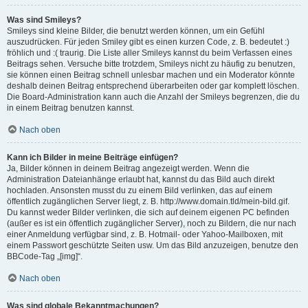
Was sind Smileys?
Smileys sind kleine Bilder, die benutzt werden können, um ein Gefühl
auszudrücken. Für jeden Smiley gibt es einen kurzen Code, z. B. bedeutet :)
fröhlich und :( traurig. Die Liste aller Smileys kannst du beim Verfassen eines
Beitrags sehen. Versuche bitte trotzdem, Smileys nicht zu häufig zu benutzen,
sie können einen Beitrag schnell unlesbar machen und ein Moderator könnte
deshalb deinen Beitrag entsprechend überarbeiten oder gar komplett löschen.
Die Board-Administration kann auch die Anzahl der Smileys begrenzen, die du
in einem Beitrag benutzen kannst.
Nach oben
Kann ich Bilder in meine Beiträge einfügen?
Ja, Bilder können in deinem Beitrag angezeigt werden. Wenn die
Administration Dateianhänge erlaubt hat, kannst du das Bild auch direkt
hochladen. Ansonsten musst du zu einem Bild verlinken, das auf einem
öffentlich zugänglichen Server liegt, z. B. http://www.domain.tld/mein-bild.gif.
Du kannst weder Bilder verlinken, die sich auf deinem eigenen PC befinden
(außer es ist ein öffentlich zugänglicher Server), noch zu Bildern, die nur nach
einer Anmeldung verfügbar sind, z. B. Hotmail- oder Yahoo-Mailboxen, mit
einem Passwort geschützte Seiten usw. Um das Bild anzuzeigen, benutze den
BBCode-Tag „[img]“.
Nach oben
Was sind globale Bekanntmachungen?