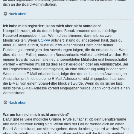
dich an die Board-Administration.
Nach oben
Ich habe mich registriert, kann mich aber nicht anmelden!
Überprüfe zuerst, ob du den richtigen Benutzernamen und das richtige
Passwort eingegeben hast. Wenn diese stimmen, dann gibt es zwei
Möglichkeiten. Wenn
COPPA
aktiviert ist und du angegeben hast, dass du
unter 13 Jahre alt bist, musst du bzw. einer deiner Eltern oder deiner
Erziehungsberechtigten den Anweisungen folgen, die du erhalten hast. Wenn
dies nicht der Fall ist, muss dein Benutzerkonto vielleicht aktiviert werden. Bei
einigen Boards müssen alle neu angemeldeten Mitglieder erst freigeschaltet
werden – entweder musst du dies selbst erledigen oder ein Administrator. Bei
der Registrierung wurde dir mitgeteilt, ob eine Aktivierung nötig ist oder nicht.
Wenn du eine E-Mail erhalten hast, folge den dort enthaltenen Anweisungen.
Ansonsten prüfe, ob du deine E-Mail-Adresse korrekt eingegeben hast oder
die E-Mail von einem Spam-Filter blockiert wurde. Wenn du dir sicher bist,
dass deine E-Mail-Adresse korrekt eingegeben wurde, dann kontaktiere einen
Administrator.
Nach oben
Warum kann ich mich nicht anmelden?
Dafür gibt es viele mögliche Gründe. Prüfe zunächst, ob dein Benutzername
und dein Passwort richtig sind. Wenn dies der Fall ist, wende dich an einen
Board-Administrator, um sicherzugehen, dass du nicht gesperrt wurdest. Es ist
ebenfalls möglich, dass ein Konfigurationsproblem mit der Website vorliegt,