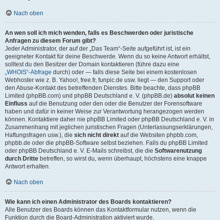
Nach oben
An wen soll ich mich wenden, falls es Beschwerden oder juristische
Anfragen zu diesem Forum gibt?
Jeder Administrator, der auf der „Das Team“-Seite aufgeführt ist, ist ein
geeigneter Kontakt für deine Beschwerde. Wenn du so keine Antwort erhältst,
solltest du den Besitzer der Domain kontaktieren (führe dazu eine
„WHOIS“-Abfrage
durch) oder — falls diese Seite bei einem kostenlosen
Webhoster wie z. B. Yahoo!, free.fr, funpic.de usw. liegt — den Support oder
den Abuse-Kontakt des betreffenden Dienstes. Bitte beachte, dass phpBB
Limited (phpBB.com) und phpBB Deutschland e. V. (phpBB.de)
absolut keinen
Einfluss
auf die Benutzung oder den oder die Benutzer der Forensoftware
haben und dafür in keiner Weise zur Verantwortung herangezogen werden
können. Kontaktiere daher nie phpBB Limited oder phpBB Deutschland e. V. in
Zusammenhang mit jeglichen juristischen Fragen (Unterlassungserklärungen,
Haftungsfragen usw.), die
sich nicht direkt
auf die Websiten phpbb.com,
phpbb.de oder die phpBB-Software selbst beziehen. Falls du phpBB Limited
oder phpBB Deutschland e. V. E-Mails schreibst, die die
Softwarenutzung
durch Dritte
betreffen, so wirst du, wenn überhaupt, höchstens eine knappe
Antwort erhalten.
Nach oben
Wie kann ich einen Administrator des Boards kontaktieren?
Alle Benutzer des Boards können das Kontaktformular nutzen, wenn die
Funktion durch die Board-Administration aktiviert wurde.