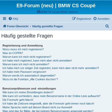
E9-Forum (neu) | BMW CS Coupé
BMW CS Coupe Bilder Galerie
FAQ
Registrieren
Anmelden
S
Foren-Übersicht
Häufig gestellte Fragen
u
Häufig gestellte Fragen
c
h
Registrierung und Anmeldung
Wozu muss ich mich registrieren?
e
Was ist COPPA?
Warum kann ich mich nicht registrieren?
Ich habe mich registriert, kann mich aber nicht anmelden!
Warum kann ich mich nicht anmelden?
Ich habe mich vor einiger Zeit registriert, kann mich aber nicht mehr anmelden?!
Ich habe mein Passwort vergessen!
Warum werde ich automatisch abgemeldet?
Wozu ist die Funktion „Alle Cookies löschen“?
Benutzerpräferenzen und -einstellungen
Wie kann ich meine Einstellungen ändern?
Wie kann ich verhindern, dass mein Benutzername in der Online-Liste auftaucht?
Die Forenuhr geht falsch!
Ich habe die Zeitzone eingestellt, aber die Forenuhr geht immer noch falsch!
Meine Sprache steht auf diesem Board nicht zur Auswahl!
Was sind das für Bilder, die bei meinem Benutzernamen angezeigt werden?