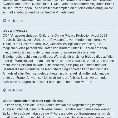
Avatarbilder, Private Nachrichten, E-Mail-Versand an andere Mitglieder, Beitritt
zu Benutzergruppen und so weiter. Wir empfehlen dir eine Anmeldung, da sie
schnell erledigt ist und dir zahlreiche Vorteile bietet.
Nach oben
Was ist COPPA?
COPPA, ausgeschrieben Children’s Online Privacy Protection Act of 1998
(deutsch: Gesetz zum Schutz der Privatsphäre von Kindern im Internet von
1998) ist ein Gesetz in den USA, welches festlegt, dass Websites, die
möglicherweise persönliche Daten von Kindern unter 13 Jahren erheben,
hierzu die Zustimmung der Eltern beziehungsweise des oder der
Erziehungsberechtigten benötigen. Wenn du dir unsicher bist, ob dies auf dich
oder die Website, auf der du dich zu registrieren versuchst, zutrifft, ziehe einen
rechtlichen Beistand zu Rate. Bitte beachte, dass phpBB Limited und der
Besitzer dieses Boards keine Rechtsberatung anbieten kann und nicht die
Anlaufstelle für Rechtsangelegenheiten jeglicher Art ist; außer solchen, die
unter der Frage „An wen soll ich mich wenden, falls es Beschwerden oder
juristische Anfragen zu diesem Forum gibt?“ behandelt werden.
Nach oben
Warum kann ich mich nicht registrieren?
Es kann sein, dass die Board-Administration die Registrierung komplett
ausgeschaltet hat, damit sich keine neuen Benutzer mehr anmelden können.
Es könnte auch sein, dass deine IP-Adresse oder der Benutzername, mit dem
du dich registrieren möchtest, gesperrt wurden. Um Hilfe zu erhalten, wende